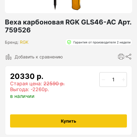
Бензиновые генераторы серии Lite
Показать еще
Веха карбоновая RGK GLS46-AC Арт.
759526
Дальномеры
RGK
Бренд:
Гарантия от производителя 2 недели
Дальномеры рулетки лазерные
Добавить к сравнению
Дальномеры оптические для охоты
20330 р.
Лазерный датчик расстояния
Старая цена:
22590 р.
Выгода: -2260р.
в наличии
Дорожные колеса (курвиметры)
Аксессуары к дорожным колесам
Купить
Колесо измерительное