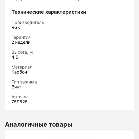
Нивелиры
Технические характеристики
Нивелиры оптические
Производитель
RGK
Нивелиры лазерные ротационные
Гарантия
Комплекты нивелиров
2 недели
Показать еще
Высота, м
4,6
Материал
Карбон
Приборы вертикального проектирования
Тип зажима
Винт
Палетка для вертикального проектирования
Артикул
759526
Приборы контроля и диагностики
Аналогичные товары
Анализаторы холодильных систем