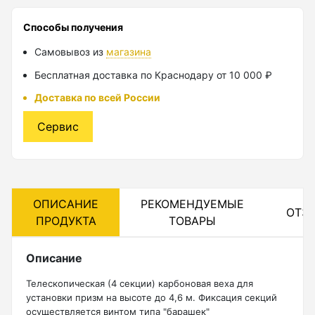
Лазерные уровни
Способы получения
Самовывоз из
магазина
Лазерные уровни (с зеленым лучом)
Бесплатная доставка по Краснодару от 10 000 ₽
Лазерные уровни (с красным лучом)
Доставка по всей России
Лазерные уровни ADA
Сервис
Показать еще
Мотобуры
ОПИСАНИЕ
РЕКОМЕНДУЕМЫЕ
ОТЗ
ПРОДУКТА
ТОВАРЫ
Аксессуары для мотобуров
Мотобуры
Описание
Шнек
Телескопическая (4 секции) карбоновая веха для
установки призм на высоте до 4,6 м. Фиксация секций
осуществляется винтом типа "барашек"