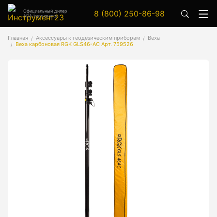
Официальный дилер
8 (800) 250-86-98
ADA Instruments
Аксессуары
Главная
Аксессуары к геодезическим приборам
Веха
Веха карбоновая RGK GLS46-AC Арт. 759526
Аксессуары к геодезическим приборам
Аксессуары к лазерным приборам
Генератор сигналов
Генератор сигналов специальной формы
Цифровой осциллограф
Генераторы
Аксессуары
Бензиновые генераторы серии A