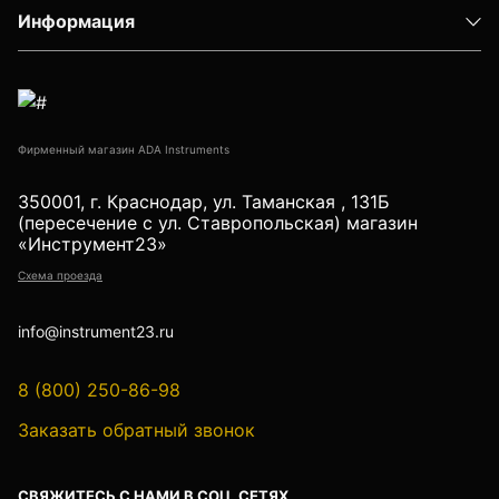
Детектор проводки
Информация
Показать еще
Фирменный магазин ADA Instruments
Уцененные товары (Б/У) С ГАРАНТИЕЙ
350001, г. Краснодар, ул. Таманская , 131Б
(пересечение с ул. Ставропольская) магазин
«Инструмент23»
GPS приемники
Схема проезда
info@instrument23.ru
Акустические дефектоискатели
8 (800) 250-86-98
Заказать обратный звонок
Акустические течеискатели
СВЯЖИТЕСЬ С НАМИ В СОЦ. СЕТЯХ