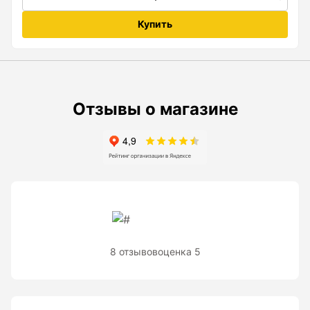
Рейки с BAR-кодом
Купить
Рейки AMO
Рейки RGK
Показать еще
Отзывы о магазине
Рулетки
Измерительная рулетка
Измерительная рулетка С ПОВЕРКОЙ
8 отзывов
оценка 5
Теодолиты
Аксессуары для теодолитов