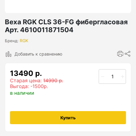
Бензиновые генераторы серии Lite
Показать еще
Веха RGK CLS 36-FG фибергласовая
Арт. 4610011871504
Дальномеры
RGK
Бренд:
Добавить к сравнению
Дальномеры рулетки лазерные
Дальномеры оптические для охоты
13490 р.
Лазерный датчик расстояния
Старая цена:
14990 р.
Выгода: -1500р.
в наличии
Дорожные колеса (курвиметры)
Аксессуары к дорожным колесам
Купить
Колесо измерительное