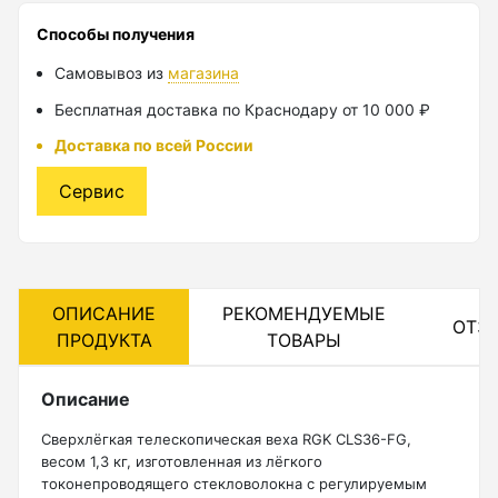
Способы получения
Лазерные уровни
Самовывоз из
магазина
Лазерные уровни (с зеленым лучом)
Бесплатная доставка по Краснодару от 10 000 ₽
Лазерные уровни (с красным лучом)
Доставка по всей России
Лазерные уровни ADA
Сервис
Показать еще
Мотобуры
ОПИСАНИЕ
РЕКОМЕНДУЕМЫЕ
ОТЗ
ПРОДУКТА
ТОВАРЫ
Аксессуары для мотобуров
Мотобуры
Описание
Шнек
Сверхлёгкая телескопическая веха RGK CLS36-FG,
весом 1,3 кг, изготовленная из лёгкого
токонепроводящего стекловолокна с регулируемым