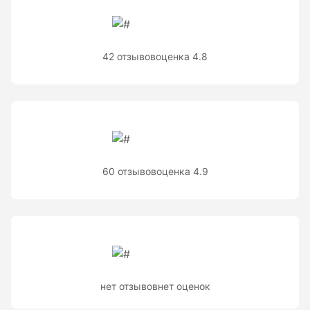
Теодолиты оптические
Теодолиты электронные
42 отзывов
оценка 4.8
Туристические навигаторы и компасы
Компас
Навигатор
60 отзывов
оценка 4.9
Угломеры и уровни
Угломеры ADA — серии AngleRuler и AngleMeter для
точного измерения углов в Краснодаре
Уровни ADA — пузырьковые и электронные уровни
официального дилера ADA Instruments
нет отзывов
нет оценок
Уровни AMO