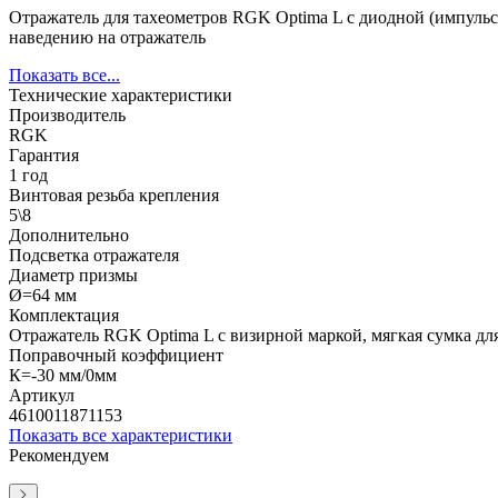
Отражатель для тахеометров RGK Optima L с диодной (импульсн
наведению на отражатель
Показать все...
Технические характеристики
Производитель
RGK
Гарантия
1 год
Винтовая резьба крепления
5\8
Дополнительно
Подсветка отражателя
Диаметр призмы
Ø=64 мм
Комплектация
Отражатель RGK Optima L с визирной маркой, мягкая сумка дл
Поправочный коэффициент
К=-30 мм/0мм
Артикул
4610011871153
Показать все характеристики
Рекомендуем