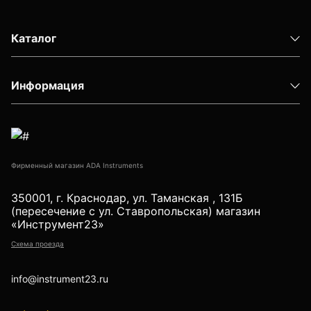
Детектор проводки
Показать еще
Каталог
Информация
Уцененные товары (Б/У) С ГАРАНТИЕЙ
GPS приемники
Фирменный магазин ADA Instruments
350001, г. Краснодар, ул. Таманская , 131Б
(пересечение с ул. Ставропольская) магазин
«Инструмент23»
Акустические дефектоискатели
Схема проезда
info@instrument23.ru
Акустические течеискатели