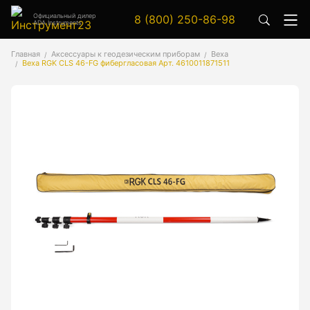
Официальный дилер
8 (800) 250-86-98
ADA Instruments
Аксессуары
Главная
Аксессуары к геодезическим приборам
Веха
Веха RGK CLS 46-FG фибергласовая Арт. 4610011871511
Аксессуары к геодезическим приборам
Аксессуары к лазерным приборам
Генератор сигналов
Генератор сигналов специальной формы
Цифровой осциллограф
Генераторы
Аксессуары
Бензиновые генераторы серии A