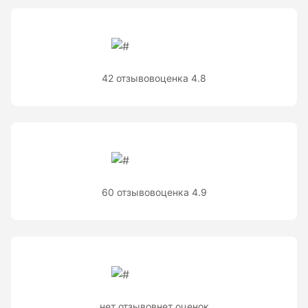
Теодолиты оптические
Теодолиты электронные
42 отзывов
оценка 4.8
Туристические навигаторы и компасы
Компас
Навигатор
Угломеры и уровни
60 отзывов
оценка 4.9
Угломеры ADA — серии AngleRuler и AngleMeter для
точного измерения углов в Краснодаре
Уровни ADA — пузырьковые и электронные уровни
официального дилера ADA Instruments
Уровни AMO
нет отзывов
нет оценок