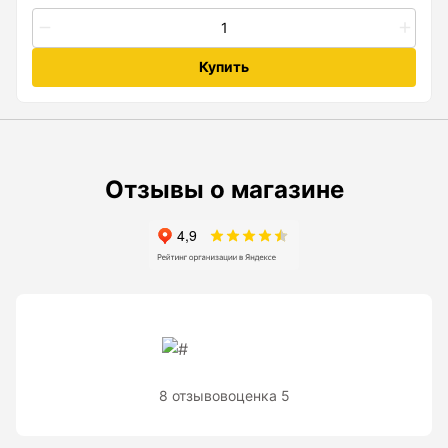
Рейки с BAR-кодом
Рейки AMO
Купить
Рейки RGK
Показать еще
Отзывы о магазине
Рулетки
Измерительная рулетка
Измерительная рулетка С ПОВЕРКОЙ
Теодолиты
8 отзывов
оценка 5
Аксессуары для теодолитов