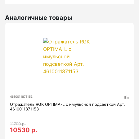
Анемометры, Манометры, Тахометры
Вакуумметры цифровые
Аналогичные товары
Показать еще
Радиостанции
Антенна
Блок питания
Гарнитура
4610011871153
Показать еще
Отражатель RGK OPTIMA-L с имульсной подсветкой Арт.
4610011871153
11700 р.
10530 р.
Рейки