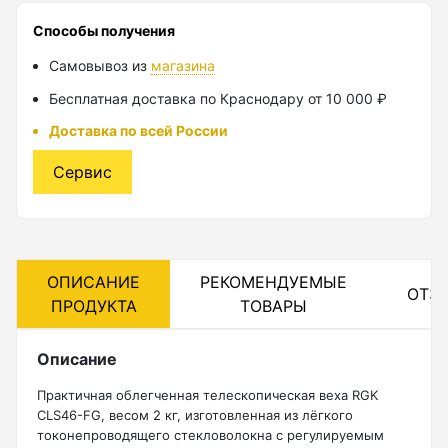
Способы получения
Лазерные уровни
Самовывоз из
магазина
Лазерные уровни (с зеленым лучом)
Бесплатная доставка по Краснодару от 10 000 ₽
Лазерные уровни (с красным лучом)
Доставка по всей России
Лазерные уровни ADA
Сервис
Показать еще
Мотобуры
ОПИСАНИЕ
РЕКОМЕНДУЕМЫЕ
ОТЗ
ПРОДУКТА
ТОВАРЫ
Аксессуары для мотобуров
Мотобуры
Описание
Шнек
Практичная облегченная телескопическая веха RGK
CLS46-FG, весом 2 кг, изготовленная из лёгкого
токонепроводящего стекловолокна с регулируемым