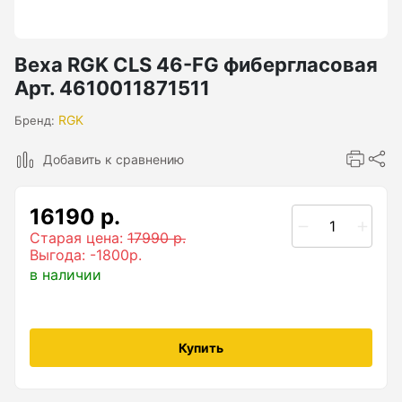
Бензиновые генераторы серии Lite
Показать еще
Веха RGK CLS 46-FG фибергласовая
Арт. 4610011871511
Дальномеры
RGK
Бренд:
Добавить к сравнению
Дальномеры рулетки лазерные
Дальномеры оптические для охоты
16190 р.
Лазерный датчик расстояния
Старая цена:
17990 р.
Выгода: -1800р.
в наличии
Дорожные колеса (курвиметры)
Аксессуары к дорожным колесам
Купить
Колесо измерительное