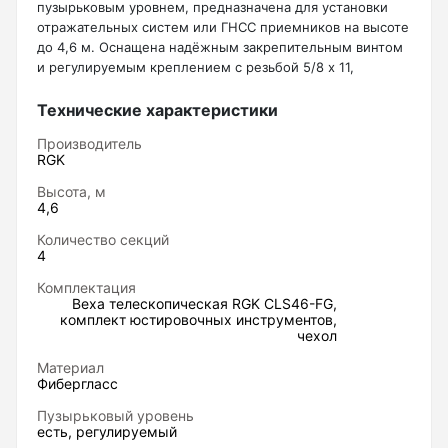
пузырьковым уровнем, предназначена для установки
Нивелиры
отражательных систем или ГНСС приемников на высоте
до 4,6 м. Оснащена надёжным закрепительным винтом
Нивелиры оптические
и регулируемым креплением с резьбой 5/8 x 11,
позволяющим надежно фиксировать секции. В
Нивелиры лазерные ротационные
стандартной комплектации предусмотрен
Технические характеристики
транспортировочный чехол и насадка на наконечник,
Комплекты нивелиров
Производитель
для работы на нетвердом основании
RGK
Показать еще
Высота, м
4,6
Количество секций
4
Приборы вертикального проектирования
Комплектация
Веха телескопическая RGK CLS46-FG,
Палетка для вертикального проектирования
комплект юстировочных инструментов,
чехол
Материал
Фибергласс
Приборы контроля и диагностики
Пузырьковый уровень
есть, регулируемый
Анализаторы холодильных систем