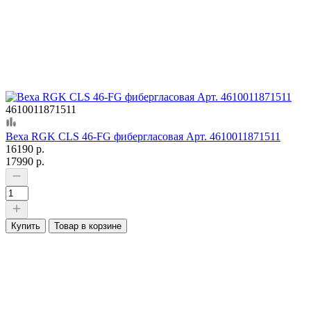
4610011871511
Веха RGK CLS 46-FG фибергласовая Арт. 4610011871511
16190 р.
17990 р.
Купить
Товар в корзине