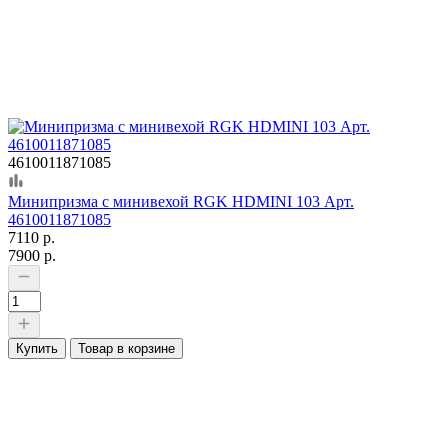
4610011871085
Минипризма с минивехой RGK HDMINI 103 Арт.
4610011871085
7110 р.
7900 р.
Купить
Товар в корзине