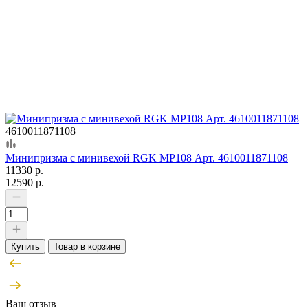
4610011871108
Минипризма с минивехой RGK MP108 Арт. 4610011871108
11330 р.
12590 р.
Купить
Товар в корзине
Ваш отзыв