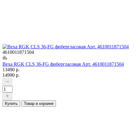
4610011871504
Веха RGK CLS 36-FG фибергласовая Арт. 4610011871504
13490 р.
14990 р.
Купить
Товар в корзине