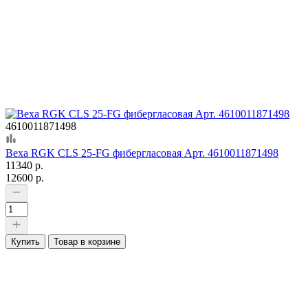
4610011871498
Веха RGK CLS 25-FG фибергласовая Арт. 4610011871498
11340 р.
12600 р.
Купить
Товар в корзине