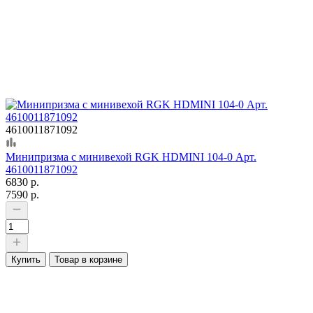
4610011871092
Минипризма с минивехой RGK HDMINI 104-0 Арт.
4610011871092
6830 р.
7590 р.
Купить
Товар в корзине