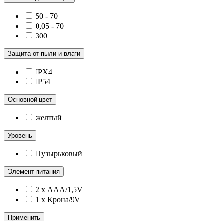
50 - 70
0,05 - 70
300
Защита от пыли и влаги
IPX4
IP54
Основной цвет
желтый
Уровень
Пузырьковый
Элемент питания
2 x ААА/1,5V
1 x Крона/9V
Применить