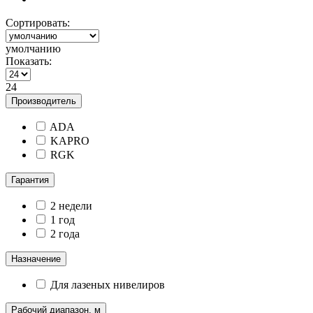
Сортировать:
умолчанию
Показать:
24
Производитель
ADA
KAPRO
RGK
Гарантия
2 недели
1 год
2 года
Назначение
Для лазеных нивелиров
Рабочий диапазон, м