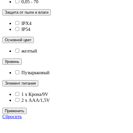
0,05 - 70
Защита от пыли и влаги
IPX4
IP54
Основной цвет
желтый
Уровень
Пузырьковый
Элемент питания
1 x Крона/9V
2 x ААА/1,5V
Применить
Сбросить