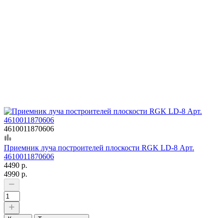
4610011870606
Приемник луча построителей плоскости RGK LD-8 Арт.
4610011870606
4490 р.
4990 р.