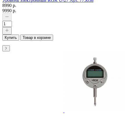
Уровень электронный RGK U-27 Арт. 775038
8990 р.
9990 р.
Купить
Товар в корзине