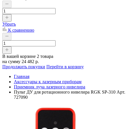
Убрать
К сравнению
В вашей корзине
2 товара
на сумму
24 482 р.
Продолжить покупки
Перейти в корзину
Главная
Аксессуары к лазерным приборам
Приемник луча лазерного нивелира
Пульт ДУ для ротационного нивелира RGK SP-310 Арт.
727090