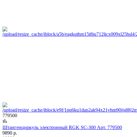
779500
Штангенциркуль электронный RGK SC-300 Арт. 779500
9890 р.