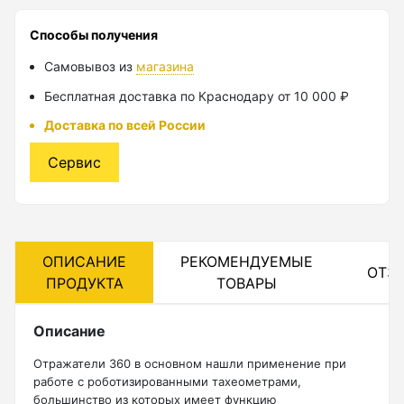
Лазерные уровни
Способы получения
Самовывоз из
магазина
Лазерные уровни (с зеленым лучом)
Бесплатная доставка по Краснодару от 10 000 ₽
Лазерные уровни (с красным лучом)
Доставка по всей России
Лазерные уровни ADA
Сервис
Показать еще
Мотобуры
ОПИСАНИЕ
РЕКОМЕНДУЕМЫЕ
ОТЗ
ПРОДУКТА
ТОВАРЫ
Аксессуары для мотобуров
Мотобуры
Описание
Шнек
Отражатели 360 в основном нашли применение при
работе с роботизированными тахеометрами,
большинство из которых имеет функцию