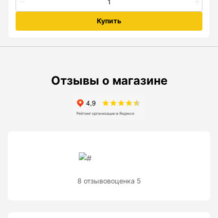
Рейки с BAR-кодом
Купить
Рейки AMO
Рейки RGK
Показать еще
Отзывы о магазине
Рулетки
Измерительная рулетка
Измерительная рулетка С ПОВЕРКОЙ
8 отзывов
оценка 5
Теодолиты
Аксессуары для теодолитов