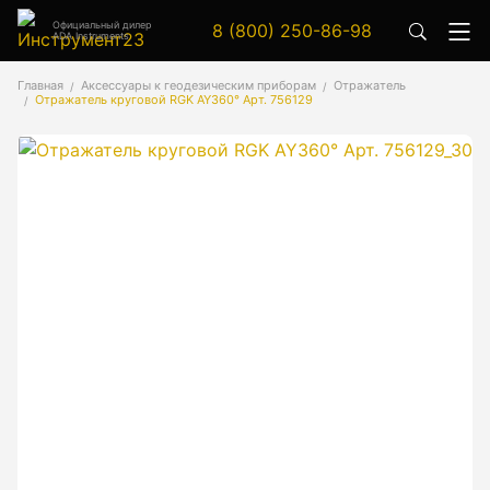
Официальный дилер
8 (800) 250-86-98
ADA Instruments
Аксессуары
Главная
Аксессуары к геодезическим приборам
Отражатель
Отражатель круговой RGK AY360° Арт. 756129
Аксессуары к геодезическим приборам
Аксессуары к лазерным приборам
Генератор сигналов
Генератор сигналов специальной формы
Цифровой осциллограф
Генераторы
Аксессуары
Бензиновые генераторы серии A