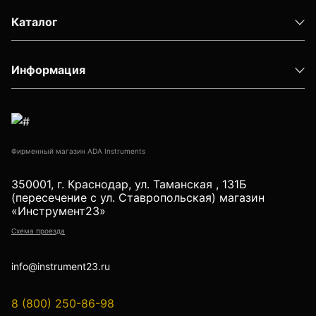
Детектор проводки
Каталог
Показать еще
Информация
Уцененные товары (Б/У) С ГАРАНТИЕЙ
Фирменный магазин ADA Instruments
GPS приемники
350001, г. Краснодар, ул. Таманская , 131Б
(пересечение с ул. Ставропольская) магазин
«Инструмент23»
Акустические дефектоискатели
Схема проезда
info@instrument23.ru
Акустические течеискатели
8 (800) 250-86-98