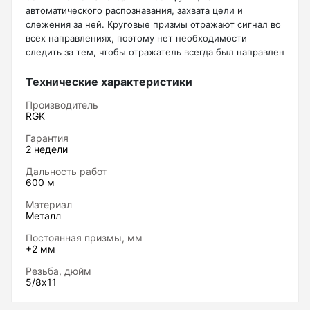
автоматического распознавания, захвата цели и
Нивелиры
слежения за ней. Круговые призмы отражают сигнал во
всех направлениях, поэтому нет необходимости
Нивелиры оптические
следить за тем, чтобы отражатель всегда был направлен
к прибору.
Нивелиры лазерные ротационные
В отражатель AY360 равномерно вмонтированы семь
Технические характеристики
Комплекты нивелиров
призм диаметром 25,4 мм, что позволяет обеспечивать
Производитель
непрерывное и постоянное отражение сигнала
Показать еще
RGK
дальномера. Постоянная +2 мм. Крепление резьбовое,
5,8 х 11. Дальность измерений до 600 м.
Гарантия
2 недели
Дальность работ
Приборы вертикального проектирования
600 м
Материал
Палетка для вертикального проектирования
Металл
Постоянная призмы, мм
+2 мм
Приборы контроля и диагностики
Резьба, дюйм
5/8х11
Анализаторы холодильных систем