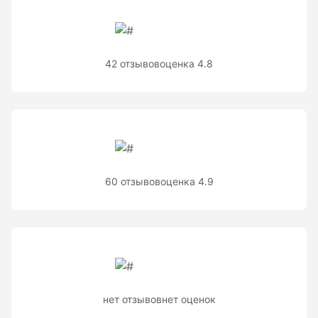
Теодолиты оптические
Теодолиты электронные
42 отзывов
оценка 4.8
Туристические навигаторы и компасы
Компас
Навигатор
60 отзывов
оценка 4.9
Угломеры и уровни
Угломеры ADA — серии AngleRuler и AngleMeter для
точного измерения углов в Краснодаре
Уровни ADA — пузырьковые и электронные уровни
официального дилера ADA Instruments
нет отзывов
нет оценок
Уровни AMO