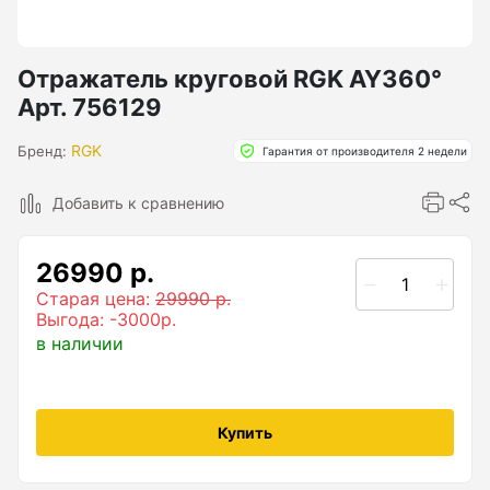
Бензиновые генераторы серии Lite
Показать еще
Отражатель круговой RGK AY360°
Арт. 756129
Дальномеры
RGK
Бренд:
Гарантия от производителя 2 недели
Дальномеры рулетки лазерные
Добавить к сравнению
Дальномеры оптические для охоты
26990 р.
Лазерный датчик расстояния
Старая цена:
29990 р.
Выгода: -3000р.
в наличии
Дорожные колеса (курвиметры)
Аксессуары к дорожным колесам
Купить
Колесо измерительное