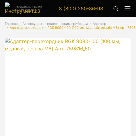
Официальный дилер
8 (800) 250-86-98
ADA Instruments
Аксессуары
Главная
Аксессуары к геодезическим приборам
Адаптер
Адаптер-перехордник RGK 9090-100 (100 мм, медный, резьба М8) Арт. 7598
Аксессуары к геодезическим приборам
Аксессуары к лазерным приборам
Генератор сигналов
Генератор сигналов специальной формы
Цифровой осциллограф
Генераторы
Аксессуары
Бензиновые генераторы серии A