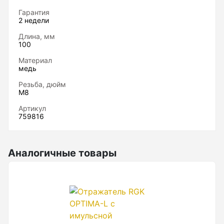
Нивелиры
Гарантия
2 недели
Нивелиры оптические
Длина, мм
100
Нивелиры лазерные ротационные
Материал
Комплекты нивелиров
медь
Показать еще
Резьба, дюйм
М8
Артикул
759816
Приборы вертикального проектирования
Аналогичные товары
Палетка для вертикального проектирования
Приборы контроля и диагностики
Анализаторы холодильных систем