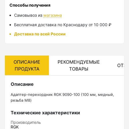
Способы получения
Лазерные уровни
Самовывоз из
магазина
Лазерные уровни (с зеленым лучом)
Бесплатная доставка по Краснодару от 10 000 ₽
Лазерные уровни (с красным лучом)
Доставка по всей России
Лазерные уровни ADA
Показать еще
ОПИСАНИЕ
РЕКОМЕНДУЕМЫЕ
ОТЗ
ПРОДУКТА
ТОВАРЫ
Мотобуры
Описание
Аксессуары для мотобуров
Адаптер-перехордник RGK 9090-100 (100 мм, медный,
резьба М8)
Мотобуры
Шнек
Технические характеристики
Производитель
RGK