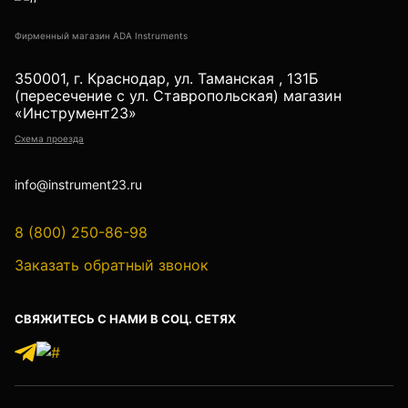
Детектор проводки
Фирменный магазин ADA Instruments
Показать еще
350001, г. Краснодар, ул. Таманская , 131Б
(пересечение с ул. Ставропольская) магазин
«Инструмент23»
Уцененные товары (Б/У) С ГАРАНТИЕЙ
Схема проезда
info@instrument23.ru
GPS приемники
8 (800) 250-86-98
Заказать обратный звонок
Акустические дефектоискатели
СВЯЖИТЕСЬ С НАМИ В СОЦ. СЕТЯХ
Акустические течеискатели