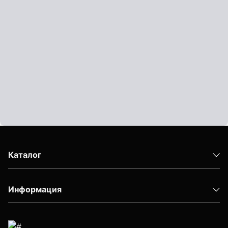
Показать еще
Штативы
Аксессуары для штатива
Штанги телескопические
Штативы геодезичесие
Показать еще
Каталог
Электроизмерительные приборы
Информация
Аксессуары электроизмерительных приборов
Детектор напряжения