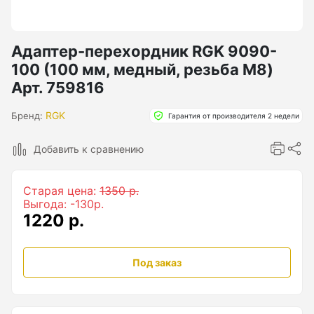
Бензиновые генераторы серии Lite
Показать еще
Адаптер-перехордник RGK 9090-
100 (100 мм, медный, резьба М8)
Арт. 759816
Дальномеры
RGK
Бренд:
Гарантия от производителя 2 недели
Дальномеры рулетки лазерные
Добавить к сравнению
Дальномеры оптические для охоты
Лазерный датчик расстояния
Старая цена:
1350 р.
Выгода: -130р.
1220 р.
Дорожные колеса (курвиметры)
Аксессуары к дорожным колесам
Под заказ
Колесо измерительное