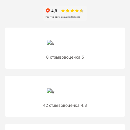
Рейки с BAR-кодом
Рейки AMO
Рейки RGK
Показать еще
8 отзывов
оценка 5
Рулетки
Измерительная рулетка
Измерительная рулетка С ПОВЕРКОЙ
42 отзывов
оценка 4.8
Теодолиты
Аксессуары для теодолитов