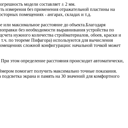
огрешность модели составляет ± 2 мм.
ить измерения без применения отражательной пластины на
сторных помещениях - ангарах, складах и т.д.
е или максимальное расстояние до объекта.Благодаря
 поправки без необходимости выравнивания устройства по
чета нужного количества стройматериалов, обоев, краски и
т.ч. по теореме Пифагора) используются для вычисления
и помещениях сложной конфигурации: начальной точкой может
 При этом определение расстояния происходит автоматически,
аймером помогает получить максимально точные показания.
а подсветка экрана и память на 30 значений для комфортного