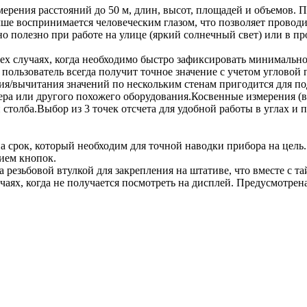
рения расстояний до 50 м, длин, высот, площадей и объемов. П
чше воспринимается человеческим глазом, что позволяет провод
 полезно при работе на улице (яркий солнечный свет) или в про
х случаях, когда необходимо быстро зафиксировать минимально
ользователь всегда получит точное значение с учетом угловой
вычитания значений по нескольким стенам пригодится для подс
ра или другого похожего оборудования.Косвенные измерения (в 
 столба.Выбор из 3 точек отсчета для удобной работы в углах 
 срок, который необходим для точной наводки прибора на цель.
тием кнопок.
езьбовой втулкой для закрепления на штативе, что вместе с т
чаях, когда не получается посмотреть на дисплей. Предусмотрен