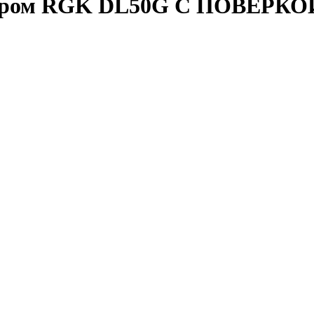
мером RGK DL50G С ПОВЕРКОЙ