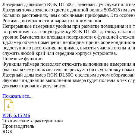
Лазерный дальномер RGK DL50G - зеленый луч служит для изме
Лазерная точка зеленого цвета с длинной волны 500-535 нм лу
бо́льших расстояниях, чем с обычными приборами. Это особенно
Режимы, возможности и варианты применения
Непрерывные измерения удобны при разметке помещения и в те
встроенному в лазерную рулетку RGK DL50G датчику наклона п
уровню.Вычисления площади поверхности с функцией сложения/
т.д.Замер объема помещения необходим при выборе кондиционе
недоступного расстояния, например, высоты участка стены или
служить любой край или середина корпуса устройства.
Полезные функции
Функция таймера позволяет отложить выполнение измерения на
благодаря чему пользователь не рискует сбить установку нажа
Лазерный дальномер RGK DL50G с зеленым лучом оборудована р
Звуковая индикация выполнения замера будет полезна в тех слу
документирования результатов.
Показать все...
PDF, 6.15 МБ
Технические характеристики
Производитель
RGK