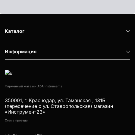
Детектор проводки
Показать еще
Каталог
Уцененные товары (Б/У) С ГАРАНТИЕЙ
Информация
GPS приемники
Фирменный магазин ADA Instruments
Акустические дефектоискатели
350001, г. Краснодар, ул. Таманская , 131Б
(пересечение с ул. Ставропольская) магазин
«Инструмент23»
Схема проезда
Акустические течеискатели