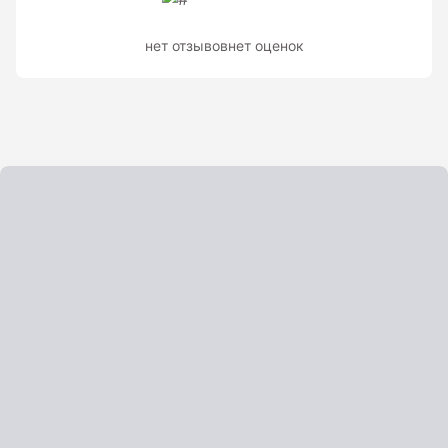
Показать еще
нет отзывов
нет оценок
Штативы
Аксессуары для штатива
Штанги телескопические
Штативы геодезичесие
Показать еще
Электроизмерительные приборы
Аксессуары электроизмерительных приборов
Детектор напряжения