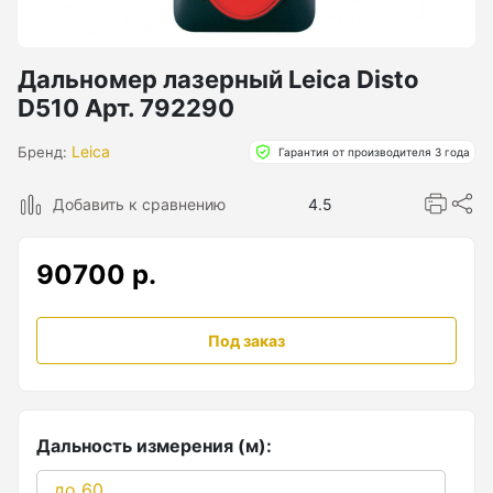
Бензиновые генераторы серии Lite
Показать еще
Дальномер лазерный Leica Disto
D510 Арт. 792290
Дальномеры
Leica
Бренд:
Гарантия от производителя 3 года
Дальномеры рулетки лазерные
Добавить к сравнению
4.5
Дальномеры оптические для охоты
90700 р.
Лазерный датчик расстояния
Под заказ
Дорожные колеса (курвиметры)
Аксессуары к дорожным колесам
Дальность измерения (м):
Колесо измерительное
до 60