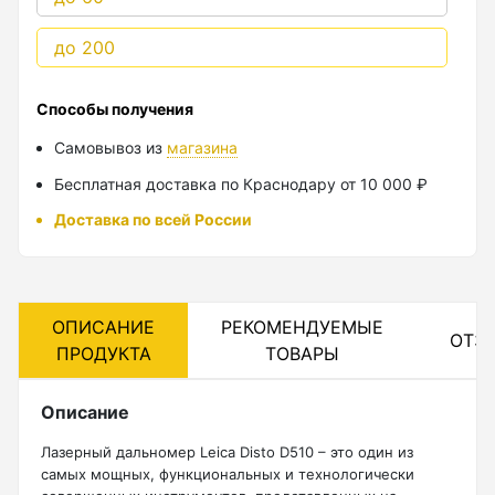
Лазерные уровни
до 200
Лазерные уровни (с зеленым лучом)
Способы получения
Лазерные уровни (с красным лучом)
Самовывоз из
магазина
Лазерные уровни ADA
Бесплатная доставка по Краснодару от 10 000 ₽
Показать еще
Доставка по всей России
Мотобуры
ОПИСАНИЕ
РЕКОМЕНДУЕМЫЕ
ОТЗ
ПРОДУКТА
ТОВАРЫ
Аксессуары для мотобуров
Мотобуры
Описание
Шнек
Лазерный дальномер Leica Disto D510 – это один из
самых мощных, функциональных и технологически