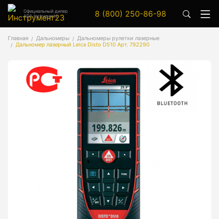
Официальный дилер
8 (800) 250-86-98
ADA Instruments
Аксессуары
Главная
Дальномеры
Дальномеры рулетки лазерные
Дальномер лазерный Leica Disto D510 Арт. 792290
Аксессуары к геодезическим приборам
Аксессуары к лазерным приборам
Генератор сигналов
Генератор сигналов специальной формы
Цифровой осциллограф
Генераторы
Аксессуары
Бензиновые генераторы серии A