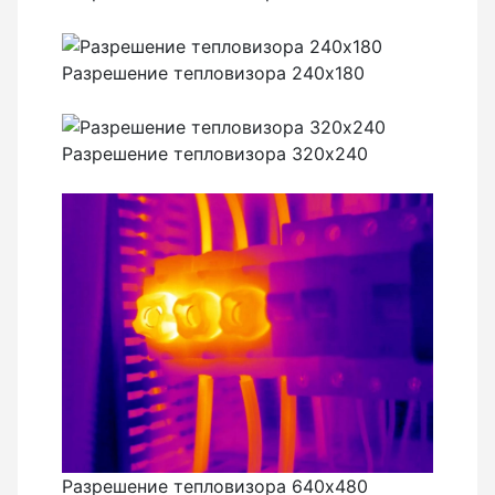
Теодолиты оптические
Теодолиты электронные
Разрешение тепловизора 240х180
Туристические навигаторы и компасы
Разрешение тепловизора 320х240
Компас
Навигатор
Угломеры и уровни
Угломеры ADA — серии AngleRuler и AngleMeter для
точного измерения углов в Краснодаре
Уровни ADA — пузырьковые и электронные уровни
официального дилера ADA Instruments
Уровни AMO
Разрешение тепловизора 640х480