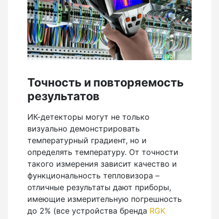
Лазер трубный
Бензорезы
Точность и повторяемость
результатов
ИК-детекторы могут не только
Кабеледефектоискатели
визуально демонстрировать
температурный градиент, но и
определять температуру. От точности
такого измерения зависит качество и
Кабелеискатели
функциональность тепловизора –
отличные результаты дают приборы,
имеющие измерительную погрешность
до 2% (все устройства бренда
RGK
Люкоискатели