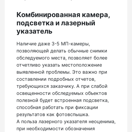
Показать еще
Комбинированная камера,
подсветка и лазерный
указатель
Штативы
Наличие даже 3-5 МП-камеры,
Аксессуары для штатива
позволяющей делать обычные снимки
Штанги телескопические
обследуемого места, позволяет более
Штативы геодезичесие
отчетливо указать местоположение
выявленной проблемы. Это важно при
Показать еще
составлении подробных отчетов,
требующихся заказчику. А при слабой
освещенности обследуемых объектов
полезной будет встроенная подсветка,
Электроизмерительные приборы
способная работать при фиксации
результатов как фотовспышка.
Аксессуары электроизмерительных приборов
А польза лазерного указателя неоценима,
Детектор напряжения
при необходимости обозначения