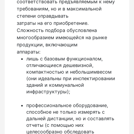
соответствовать предъявляемым к нему
требованиям, но и в максимальной
Лазерные уровни
степени оправдывать
затраты на его приобретение.
Лазерные уровни (с зеленым лучом)
Сложность подбора обусловлена
Лазерные уровни (с красным лучом)
многообразием имеющейся на рынке
продукции, включающим
Лазерные уровни ADA
аппараты:
Показать еще
лишь с базовым функционалом,
отличающиеся дешевизной,
компактностью и небольшимвесом
(они идеальны при инспектировании
Мотобуры
зданий и коммунальной
инфраструктуры);
Аксессуары для мотобуров
профессиональное оборудование,
Мотобуры
способное не только измерять с
Шнек
дальней дистанции, но и составлять
отчеты (с помощью них
целесообразно обследовать