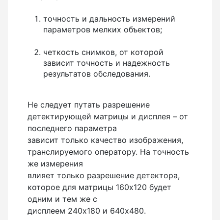
Анемометры, Манометры, Тахометры
точность и дальность измерений
Вакуумметры цифровые
параметров мелких объектов;
Показать еще
четкость снимков, от которой
зависит точность и надежность
результатов обследования.
Радиостанции
Не следует путать разрешение
Антенна
детектирующей матрицы и дисплея – от
последнего параметра
Блок питания
зависит только качество изображения,
Гарнитура
транслируемого оператору. На точность
Показать еще
же измерения
влияет только разрешение детектора,
которое для матрицы 160х120 будет
одним и тем же с
Рейки
дисплеем 240х180 и 640х480.