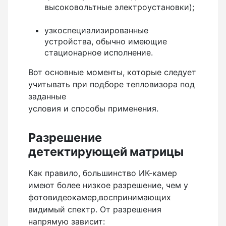
высоковольтные электроустановки);
Нивелиры
узкоспециализированные
Нивелиры оптические
устройства, обычно имеющие
Нивелиры лазерные ротационные
стационарное исполнение.
Комплекты нивелиров
Вот основные моменты, которые следует
учитывать при подборе тепловизора под
Показать еще
заданные
условия и способы применения.
Приборы вертикального проектирования
Разрешение
детектирующей матрицы
Палетка для вертикального проектирования
Как правило, большинство ИК-камер
имеют более низкое разрешение, чем у
Приборы контроля и диагностики
фотовидеокамер,воспринимающих
видимый спектр. От разрешения
Анализаторы холодильных систем
напрямую зависит: