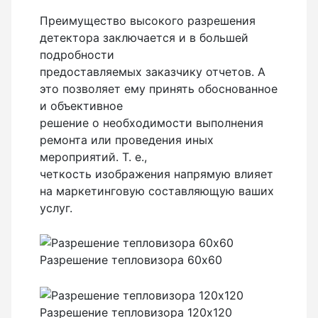
Рейки с BAR-кодом
Преимущество высокого разрешения
детектора заключается и в большей
Рейки AMO
подробности
Рейки RGK
предоставляемых заказчику отчетов. А
Показать еще
это позволяет ему принять обоснованное
и объективное
решение о необходимости выполнения
ремонта или проведения иных
Рулетки
мероприятий. Т. е.,
четкость изображения напрямую влияет
Измерительная рулетка
на маркетинговую составляющую ваших
услуг.
Измерительная рулетка С ПОВЕРКОЙ
Разрешение тепловизора 60х60
Теодолиты
Аксессуары для теодолитов
Разрешение тепловизора 120х120