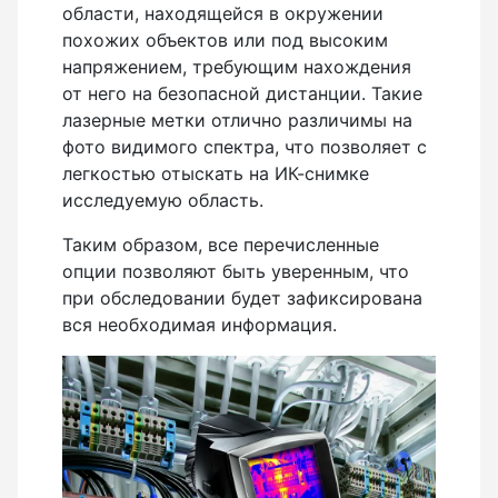
Детектор проводки
области, находящейся в окружении
похожих объектов или под высоким
Показать еще
напряжением, требующим нахождения
от него на безопасной дистанции. Такие
лазерные метки отлично различимы на
фото видимого спектра, что позволяет с
Уцененные товары (Б/У) С ГАРАНТИЕЙ
легкостью отыскать на ИК-снимке
исследуемую область.
Таким образом, все перечисленные
GPS приемники
опции позволяют быть уверенным, что
при обследовании будет зафиксирована
вся необходимая информация.
Акустические дефектоискатели
Акустические течеискатели