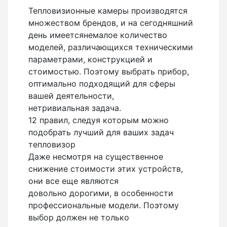
Бензиновые генераторы серии Lite
Тепловизионные камеры производятся
Показать еще
множеством брендов, и на сегодняшний
день имеетсянемалое количество
моделей, различающихся техническими
параметрами, конструкцией и
Дальномеры
стоимостью. Поэтому выбрать прибор,
оптимально подходящий для сферы
Дальномеры рулетки лазерные
вашей деятельности,
нетривиальная задача.
Дальномеры оптические для охоты
12 правил, следуя которым можно
Лазерный датчик расстояния
подобрать лучший для ваших задач
тепловизор
Даже несмотря на существенное
Дорожные колеса (курвиметры)
снижение стоимости этих устройств,
они все еще являются
Аксессуары к дорожным колесам
довольно дорогими, в особенности
профессиональные модели. Поэтому
Колесо измерительное
выбор должен не только