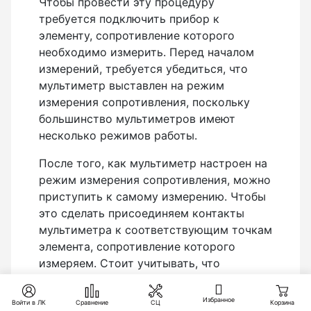
Чтобы провести эту процедуру
требуется подключить прибор к
элементу, сопротивление которого
необходимо измерить. Перед началом
измерений, требуется убедиться, что
мультиметр выставлен на режим
измерения сопротивления, поскольку
большинство мультиметров имеют
несколько режимов работы.
После того, как мультиметр настроен на
режим измерения сопротивления, можно
приступить к самому измерению. Чтобы
это сделать присоединяем контакты
мультиметра к соответствующим точкам
элемента, сопротивление которого
измеряем. Стоит учитывать, что
контакты мультиметра должны быть
надежно прикреплены к элементу для
Избранное
Войти в ЛК
Сравнение
СЦ
Корзина