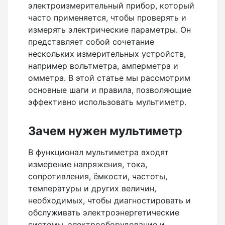
Бензиновые генераторы серии Lite
электроизмерительный прибор, который
часто применяется, чтобы проверять и
Показать еще
измерять электрические параметры. Он
представляет собой сочетание
нескольких измерительных устройств,
например вольтметра, амперметра и
Дальномеры
омметра. В этой статье мы рассмотрим
основные шаги и правила, позволяющие
Дальномеры рулетки лазерные
эффективно использовать мультиметр.
Дальномеры оптические для охоты
Лазерный датчик расстояния
Зачем нужен мультиметр
В функционал мультиметра входят
Дорожные колеса (курвиметры)
измерение напряжения, тока,
сопротивления, ёмкости, частоты,
Аксессуары к дорожным колесам
температуры и других величин,
необходимых, чтобы диагностировать и
Колесо измерительное
обслуживать электроэнергетические
системы, электрооборудование и