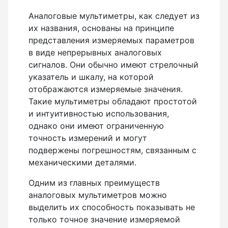
Рейки с BAR-кодом
Аналоговые мультиметры, как следует из
их названия, основаны на принципе
Рейки AMO
представления измеряемых параметров
Рейки RGK
в виде непрерывных аналоговых
Показать еще
сигналов. Они обычно имеют стрелочный
указатель и шкалу, на которой
отображаются измеряемые значения.
Такие мультиметры обладают простотой
Рулетки
и интуитивностью использования,
однако они имеют ограниченную
Измерительная рулетка
точность измерений и могут
подвержены погрешностям, связанным с
Измерительная рулетка С ПОВЕРКОЙ
механическими деталями.
Одним из главных преимуществ
Теодолиты
аналоговых мультиметров можно
выделить их способность показывать не
Аксессуары для теодолитов
только точное значение измеряемой