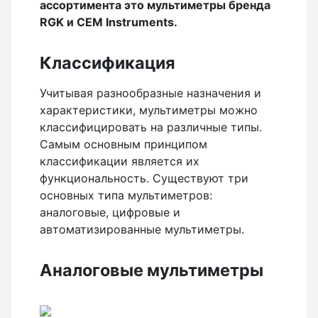
ассортимента это мультиметры бренда
Анемометры, Манометры, Тахометры
RGK и CEM Instruments.
Вакуумметры цифровые
Классификация
Показать еще
Учитывая разнообразные назначения и
характеристики, мультиметры можно
классифицировать на различные типы.
Радиостанции
Самым основным принципом
классификации является их
Антенна
функциональность. Существуют три
Блок питания
основных типа мультиметров:
Гарнитура
аналоговые, цифровые и
автоматизированные мультиметры.
Показать еще
Аналоговые мультиметры
Рейки