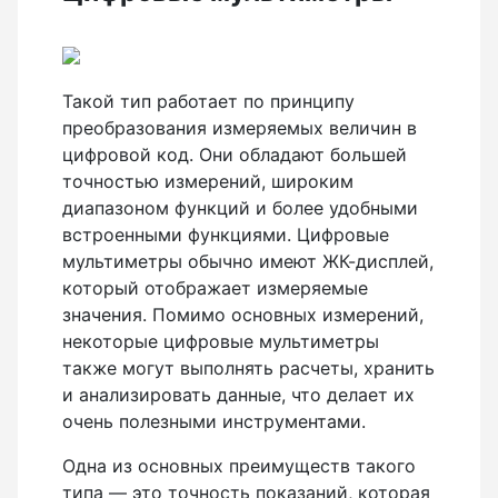
Показать еще
Такой тип работает по принципу
Штативы
преобразования измеряемых величин в
цифровой код. Они обладают большей
Аксессуары для штатива
точностью измерений, широким
Штанги телескопические
диапазоном функций и более удобными
встроенными функциями. Цифровые
Штативы геодезичесие
мультиметры обычно имеют ЖК-дисплей,
Показать еще
который отображает измеряемые
значения. Помимо основных измерений,
некоторые цифровые мультиметры
также могут выполнять расчеты, хранить
Электроизмерительные приборы
и анализировать данные, что делает их
очень полезными инструментами.
Аксессуары электроизмерительных приборов
Одна из основных преимуществ такого
Детектор напряжения
типа — это точность показаний, которая