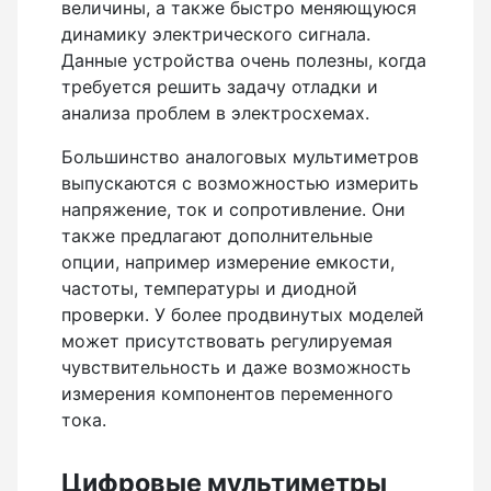
величины, а также быстро меняющуюся
Теодолиты оптические
динамику электрического сигнала.
Теодолиты электронные
Данные устройства очень полезны, когда
требуется решить задачу отладки и
анализа проблем в электросхемах.
Туристические навигаторы и компасы
Большинство аналоговых мультиметров
Компас
выпускаются с возможностью измерить
напряжение, ток и сопротивление. Они
Навигатор
также предлагают дополнительные
опции, например измерение емкости,
частоты, температуры и диодной
Угломеры и уровни
проверки. У более продвинутых моделей
может присутствовать регулируемая
Угломеры ADA — серии AngleRuler и AngleMeter для
чувствительность и даже возможность
точного измерения углов в Краснодаре
измерения компонентов переменного
Уровни ADA — пузырьковые и электронные уровни
тока.
официального дилера ADA Instruments
Уровни AMO
Цифровые мультиметры