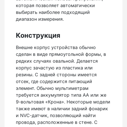
которая позволяет автоматически
выбирать наиболее подходящий
Лазер трубный
диапазон измерения.
Конструкция
Бензорезы
Внешне корпус устройства обычно
сделан в виде прямоугольной формы, в
редких случаях овальной. Делается
корпус зачастую из пластика или
Кабеледефектоискатели
резины. С задней стороны имеется
отсек, где содержится питающий
элемент. Обычно мультиметрам
требуется аккумулятор типа АА или же
Кабелеискатели
9-вольтовая «Крона». Некоторые модели
также имеют в наличии задний фонарик
и NVC-датчик, позволяющий найти
провода, расположенные в стене. С
Люкоискатели