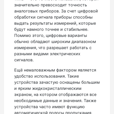
Детектор проводки
значительно превосходит точность
аналоговых приборов. За счет цифровой
Показать еще
обработки сигнала приборы способны
выдать результаты измерений, которые
будут намного точнее и стабильнее.
Уцененные товары (Б/У) С ГАРАНТИЕЙ
Помимо этого, цифровые варианты
обычно обладают широким диапазоном
измерения, что разрешает работать с
разными видами электрических
GPS приемники
сигналов.
Ещё немаловажным фактором является
удобство использования. Такие
устройства зачастую оснащены большим
Акустические дефектоискатели
и ярким жидкокристаллическим
экраном, на котором отображаются все
необходимые данные и значения. Также
Акустические течеискатели
устройства часто имеют функцию
автоматической полосы пропускания,