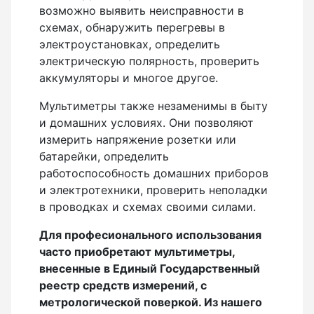
возможно выявить неисправности в
Нивелиры
схемах, обнаружить перегревы в
электроустановках, определить
Нивелиры оптические
электрическую полярность, проверить
Нивелиры лазерные ротационные
аккумуляторы и многое другое.
Комплекты нивелиров
Мультиметры также незаменимы в быту
Показать еще
и домашних условиях. Они позволяют
измерить напряжение розетки или
батарейки, определить
работоспособность домашних приборов
Приборы вертикального проектирования
и электротехники, проверить неполадки
в проводках и схемах своими силами.
Палетка для вертикального проектирования
Для професионального использования
часто приобретают мультиметры,
внесенные в Единый Государственный
Приборы контроля и диагностики
реестр средств измерений, с
метрологической поверкой. Из нашего
Анализаторы холодильных систем