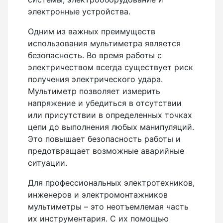
электронные устройства.
Лазерные уровни
Одним из важных преимуществ
Лазерные уровни (с зеленым лучом)
использования мультиметра является
безопасность. Во время работы с
Лазерные уровни (с красным лучом)
электричеством всегда существует риск
Лазерные уровни ADA
получения электрического удара.
Мультиметр позволяет измерить
Показать еще
напряжение и убедиться в отсутствии
или присутствии в определенных точках
цепи до выполнения любых манипуляций.
Мотобуры
Это повышает безопасность работы и
предотвращает возможные аварийные
Аксессуары для мотобуров
ситуации.
Мотобуры
Для профессиональных электротехников,
инженеров и электромонтажников
Шнек
мультиметры – это неотъемлемая часть
их инструментария. С их помощью