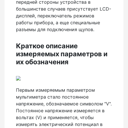
передней стороны устройства в
большинстве случаев присутствует LCD-
дисплей, переключатель режимов
работы прибора, а еще специальные
Металлоискатели
разъемы для подключения щупов.
Краткое описание
Тахеометры
измеряемых параметров и
их обозначения
Трассоискатели
Первым измеряемым параметром
мультиметра стало постоянное
Трассотечеискатели
напряжение, обозначаемое символом "V".
Постоянное напряжение измеряется в
вольтах (V) и применяется, чтобы
измерять электрический потенциал в
Трассотечепоисковая техника для диагностики