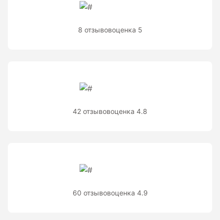
Рейки с BAR-кодом
Рейки AMO
8 отзывов
оценка 5
Рейки RGK
Показать еще
Рулетки
42 отзывов
оценка 4.8
Измерительная рулетка
Измерительная рулетка С ПОВЕРКОЙ
Теодолиты
60 отзывов
оценка 4.9
Аксессуары для теодолитов