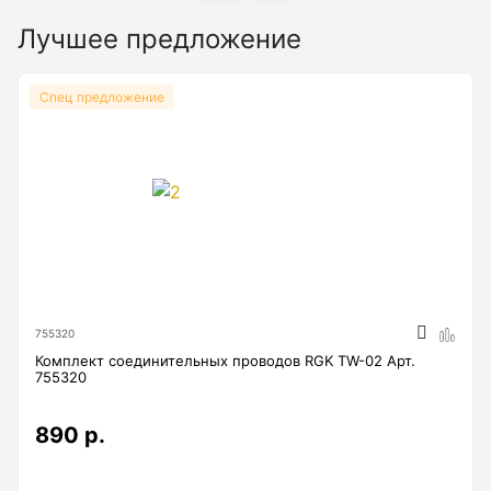
Нивелиры
Лучшее предложение
Нивелиры оптические
Спец предложение
Нивелиры лазерные ротационные
Комплекты нивелиров
Показать еще
Приборы вертикального проектирования
755320
Палетка для вертикального проектирования
Комплект соединительных проводов RGK TW-02 Арт.
755320
Приборы контроля и диагностики
890 р.
Анализаторы холодильных систем