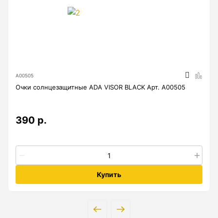
Лазерные уровни
Лазерные уровни (с зеленым лучом)
Лазерные уровни (с красным лучом)
Лазерные уровни ADA
А00505
Очки солнцезащитные ADA VISOR BLACK Арт. А00505
Показать еще
390 р.
Мотобуры
Аксессуары для мотобуров
Мотобуры
Купить
Шнек