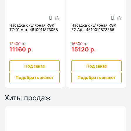
Бензиновые генераторы серии Lite
Показать еще
Насадка окулярная RGK
Насадка окулярная RGK
TZ-01 Арт. 4610011873058
Z2 Арт. 4610011873355
Дальномеры
12400 р.
16800 р.
11160 р.
15120 р.
Дальномеры рулетки лазерные
Дальномеры оптические для охоты
Под заказ
Под заказ
Лазерный датчик расстояния
Подобрать аналог
Подобрать аналог
Дорожные колеса (курвиметры)
Хиты продаж
Аксессуары к дорожным колесам
Колесо измерительное