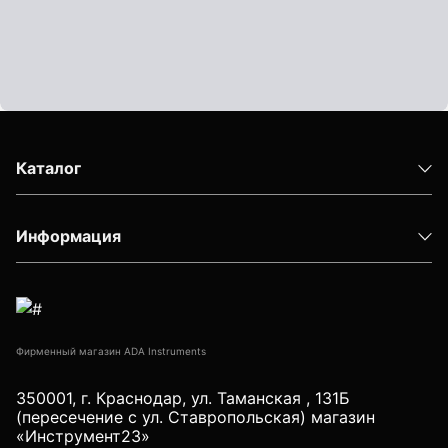
Показать еще
Штативы
Аксессуары для штатива
Каталог
Штанги телескопические
Штативы геодезичесие
Информация
Показать еще
Электроизмерительные приборы
Фирменный магазин ADA Instruments
Аксессуары электроизмерительных приборов
350001, г. Краснодар, ул. Таманская , 131Б
(пересечение с ул. Ставропольская) магазин
Детектор напряжения
«Инструмент23»