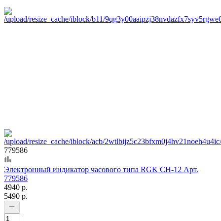
779586
Электронный индикатор часового типа RGK CH-12 Арт.
779586
4940 р.
5490 р.