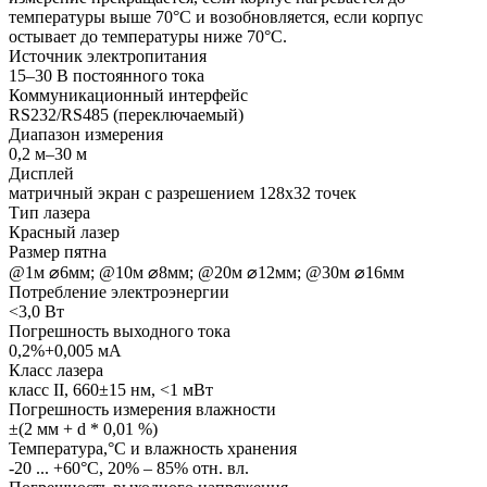
температуры выше 70°C и возобновляется, если корпус
остывает до температуры ниже 70°C.
Источник электропитания
15–30 В постоянного тока
Коммуникационный интерфейс
RS232/RS485 (переключаемый)
Диапазон измерения
0,2 м–30 м
Дисплей
матричный экран с разрешением 128x32 точек
Тип лазера
Красный лазер
Размер пятна
@1м ⌀6мм; @10м ⌀8мм; @20м ⌀12мм; @30м ⌀16мм
Потребление электроэнергии
<3,0 Вт
Погрешность выходного тока
0,2%+0,005 мА
Класс лазера
класс II, 660±15 нм, <1 мВт
Погрешность измерения влажности
±(2 мм + d * 0,01 %)
Температура,°С и влажность хранения
-20 ... +60°С, 20% – 85% отн. вл.