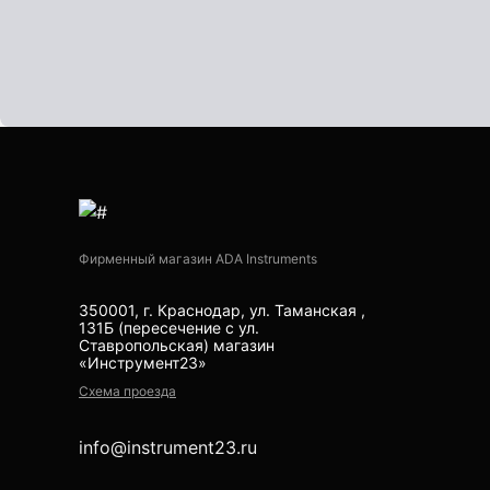
Нивелиры
Нивелиры оптические
Нивелиры лазерные ротационные
Комплекты нивелиров
Показать еще
Фирменный магазин ADA Instruments
Приборы вертикального
350001, г. Краснодар, ул. Таманская ,
проектирования
131Б (пересечение с ул.
Ставропольская) магазин
Палетка для вертикального
«Инструмент23»
проектирования
Схема проезда
info@instrument23.ru
Приборы контроля и
диагностики