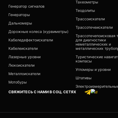
Тахеометры
Генератор сигналов
Теодолиты
Генераторы
Трассоискатели
Дальномеры
Трассотечеискатели
Дорожные колеса (курвиметры)
Трассотечепоисковая 
Кабеледефектоискатели
для диагностики
неметаллических и
Кабелеискатели
металлических трубоп
Лазерные уровни
Туристические навига
компасы
Люкоискатели
Угломеры и уровни
Металлоискатели
Штативы
Мотобуры
Электроизмерительны
СВЯЖИТЕСЬ С НАМИ В СОЦ. СЕТЯХ