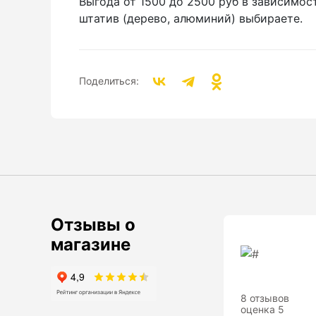
Выгода от 1500 до 2500 руб в зависимост
Бензиновые генераторы серии Lite
штатив (дерево, алюминий) выбираете.
Показать еще
Поделиться:
Дальномеры
Дальномеры рулетки лазерные
Дальномеры оптические для охоты
Лазерный датчик расстояния
Отзывы о
Дорожные колеса
магазине
(курвиметры)
Аксессуары к дорожным колесам
Колесо измерительное
8 отзывов
оценка 5