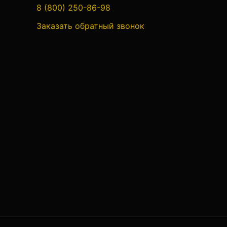
8 (800) 250-86-98
Анализаторы холодильных систем
Заказать обратный звонок
Анемометры, Манометры,
Тахометры
Вакуумметры цифровые
Показать еще
Радиостанции
Антенна
Блок питания
Гарнитура
Показать еще