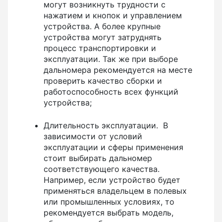
могут возникнуть трудности с
Детектор проводки
нажатием и кнопок и управлением
Показать еще
устройства. А более крупные
устройства могут затруднять
процесс транспортировки и
эксплуатации. Так же при выборе
Уцененные товары (Б/У) С ГАРАНТИЕЙ
дальномера рекомендуется на месте
проверить качество сборки и
работоспособность всех функций
устройства;
GPS приемники
Длительность эксплуатации. В
зависимости от условий
эксплуатации и сферы применения
стоит выбирать дальномер
Акустические дефектоискатели
соответствующего качества.
Например, если устройство будет
применяться владельцем в полевых
или промышленных условиях, то
Акустические течеискатели
рекомендуется выбрать модель,