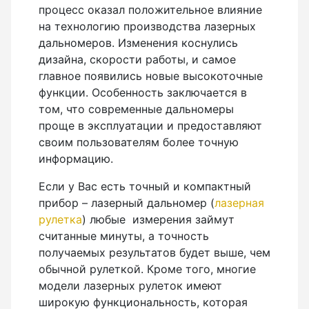
процесс оказал положительное влияние
Рейки с BAR-кодом
на технологию производства лазерных
Рейки AMO
дальномеров. Изменения коснулись
дизайна, скорости работы, и самое
Рейки RGK
главное появились новые высокоточные
Показать еще
функции. Особенность заключается в
том, что современные дальномеры
проще в эксплуатации и предоставляют
своим пользователям более точную
Рулетки
информацию.
Измерительная рулетка
Если у Вас есть точный и компактный
прибор – лазерный дальномер (
лазерная
Измерительная рулетка С ПОВЕРКОЙ
рулетка
) любые измерения займут
считанные минуты, а точность
получаемых результатов будет выше, чем
Теодолиты
обычной рулеткой. Кроме того, многие
модели лазерных рулеток имеют
Аксессуары для теодолитов
широкую функциональность, которая