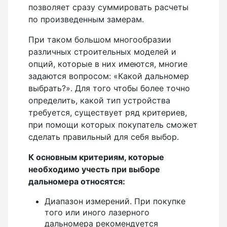
Теодолиты оптические
позволяет сразу суммировать расчеты
по произведенным замерам.
Теодолиты электронные
При таком большом многообразии
различных строительных моделей и
Туристические навигаторы и компасы
опций, которые в них имеются, многие
задаются вопросом: «Какой дальномер
Компас
выбрать?». Для того чтобы более точно
определить, какой тип устройства
Навигатор
требуется, существует ряд критериев,
при помощи которых покупатель сможет
сделать правильный для себя выбор.
Угломеры и уровни
К основным критериям, которые
Угломеры ADA — серии AngleRuler и AngleMeter для
необходимо учесть при выборе
точного измерения углов в Краснодаре
дальномера относятся:
Уровни ADA — пузырьковые и электронные уровни
официального дилера ADA Instruments
Диапазон измерений. При покупке
того или иного лазерного
Уровни AMO
дальномера рекомендуется