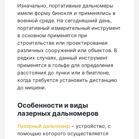
Бензиновые генераторы серии Lite
Изначально, портативные дальномеры
Показать еще
имели форму бинокля и применялись в
военной среде. На сегодняшний день,
портативный измерительный инструмент
в основном применятся при
Дальномеры
строительстве или проектировании
различных сооружений или объектов. В
Дальномеры рулетки лазерные
редких случаях, данный инструмент
применятся в гольфе для определения
Дальномеры оптические для охоты
расстояния до лунки или в биатлоне,
Лазерный датчик расстояния
когда требуется установить дистанцию
до мишени.
Дорожные колеса (курвиметры)
Особенности и виды
лазерных дальномеров
Аксессуары к дорожным колесам
Лазерный дальномер
– устройство, с
Колесо измерительное
помощью которого осуществляется