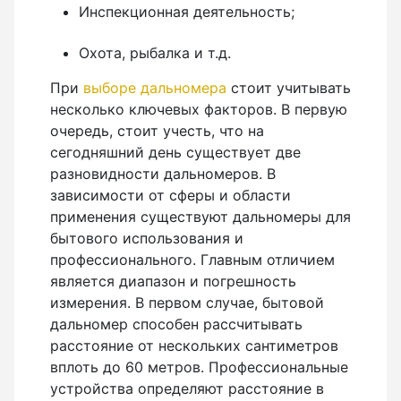
Инспекционная деятельность;
Нивелиры
Охота, рыбалка и т.д.
Нивелиры оптические
При
выборе дальномера
стоит учитывать
Нивелиры лазерные ротационные
несколько ключевых факторов. В первую
Комплекты нивелиров
очередь, стоит учесть, что на
Показать еще
сегодняшний день существует две
разновидности дальномеров. В
зависимости от сферы и области
применения существуют дальномеры для
Приборы вертикального проектирования
бытового использования и
профессионального. Главным отличием
Палетка для вертикального проектирования
является диапазон и погрешность
измерения. В первом случае, бытовой
дальномер способен рассчитывать
расстояние от нескольких сантиметров
Приборы контроля и диагностики
вплоть до 60 метров. Профессиональные
устройства определяют расстояние в
Анализаторы холодильных систем