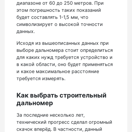
диапазоне от 60 до 250 метров. При
Анемометры, Манометры, Тахометры
этом погрешность таких показаний
Вакуумметры цифровые
будет составлять 1-1,5 мм, что
символизирует о высокой точности
Показать еще
данных.
Исходя из вышеописанных данных при
выборе дальномера стоит определиться
Радиостанции
для каких нужд требуется устройство и
в какой области, оно будет применяться
Антенна
и какое максимальное расстояние
Блок питания
требуется измерять.
Гарнитура
Как выбрать строительный
Показать еще
дальномер
За последние несколько лет,
технический прогресс сделал огромный
Рейки
скачок вперёд. В частности, данный