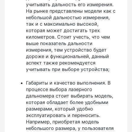
Показать еще
учитывать дальность его измерения.
На рынке представлены модели как с
небольшой дальностью измерения,
так и с максимально высокой,
которая может достигать трех
Штативы
километров. Стоит учесть, что чем
выше показатель дальности
Аксессуары для штатива
измерения, тем устройство будет
Штанги телескопические
дороже и функциональней, данный
аспект также рекомендуется
Штативы геодезичесие
учитывать при выборе устройства;
Показать еще
Габариты и качество выполнения. В
процессе выбора лазерного
дальномера стоит выбирать модель,
Электроизмерительные приборы
которая обладает более удобными
размерами, который удобно
эксплуатировать и переносить.
Аксессуары электроизмерительных приборов
Например, приобретая модель
Детектор напряжения
небольшого размера, у пользователя