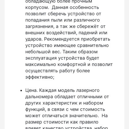
обладающую более прочным
корпусом. Данная особенность
позволит сберечь устройство от
Лазер трубный
попадания пыли или различного
загрязнения, а так же сбережёт от
внешних воздействий, падений или
ударов. Рекомендуется приобретать
Бензорезы
устройство имеющее сравнительно
небольшой вес. Таким образом
эксплуатация устройства будет
максимально комфортной и позволит
осуществлять работу более
Кабеледефектоискатели
эффективно;
Цена. Каждая модель лазерного
дальномера обладает отличными от
Кабелеискатели
других характеристик и набором
функций, в связи с чем стоимость
может отличаться значительно. На
размер стоимости как правило
Люкоискатели
влияет качество устройства, набор