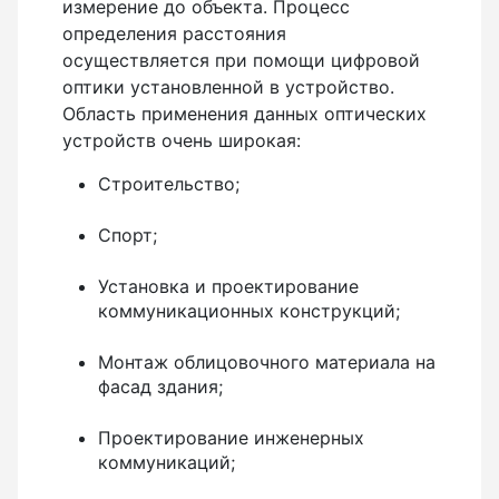
измерение до объекта. Процесс
определения расстояния
Лазерные уровни
осуществляется при помощи цифровой
оптики установленной в устройство.
Лазерные уровни (с зеленым лучом)
Область применения данных оптических
Лазерные уровни (с красным лучом)
устройств очень широкая:
Лазерные уровни ADA
Строительство;
Показать еще
Спорт;
Установка и проектирование
Мотобуры
коммуникационных конструкций;
Монтаж облицовочного материала на
Аксессуары для мотобуров
фасад здания;
Мотобуры
Шнек
Проектирование инженерных
коммуникаций;