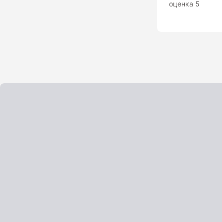
оценка 5
Анализаторы холодильных систем
Анемометры, Манометры,
Тахометры
Вакуумметры цифровые
Показать еще
Радиостанции
Антенна
Блок питания
Гарнитура
Показать еще