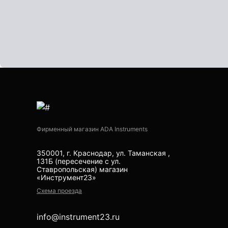
Рейки
Рейки с BAR-кодом
Рейки AMO
Рейки RGK
Показать еще
Фирменный магазин ADA Instruments
Рулетки
350001, г. Краснодар, ул. Таманская ,
Измерительная рулетка
131Б (пересечение с ул.
Ставропольская) магазин
Измерительная рулетка С ПОВЕРКОЙ
«Инструмент23»
Схема проезда
Теодолиты
info@instrument23.ru