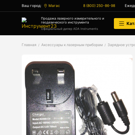
Ваш город:
Магас
8 (800) 250-86-98
Ежедн
Аксессуары
Продажа лазерного измерительного и
геодезического инструмента
Кат
Аксессуары к геодезическим приборам
Официальный дилер ADA Instruments
Аксессуары к лазерным приборам
Главная
Аксессуары к лазерным приборам
Зарядное устр
Генератор сигналов
Генератор сигналов специальной
формы
Цифровой осциллограф
Генераторы
Аксессуары
Бензиновые генераторы серии A