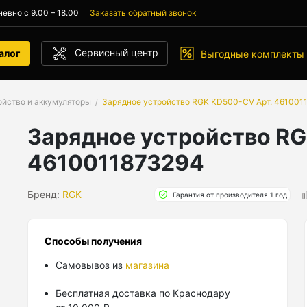
евно с 9.00 – 18.00
Заказать обратный звонок
Сервисный центр
алог
Выгодные комплекты
ойство и аккумуляторы
Зарядное устройство RGK KD500-CV Арт. 461001
Зарядное устройство RG
4610011873294
Бренд:
RGK
Гарантия от производителя 1 год
Способы получения
Самовывоз из
магазина
Бесплатная доставка по Краснодару