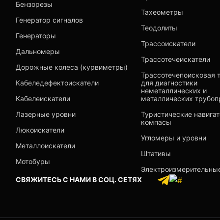
Бензорезы
Тахеометры
Генератор сигналов
Теодолиты
Генераторы
Трассоискатели
Дальномеры
Трассотечеискатели
Дорожные колеса (курвиметры)
Трассотечепоисковая 
Кабеледефектоискатели
для диагностики
неметаллических и
Кабелеискатели
металлических трубоп
Лазерные уровни
Туристические навига
компасы
Люкоискатели
Угломеры и уровни
Металлоискатели
Штативы
Мотобуры
Электроизмерительны
СВЯЖИТЕСЬ С НАМИ В СОЦ. СЕТЯХ