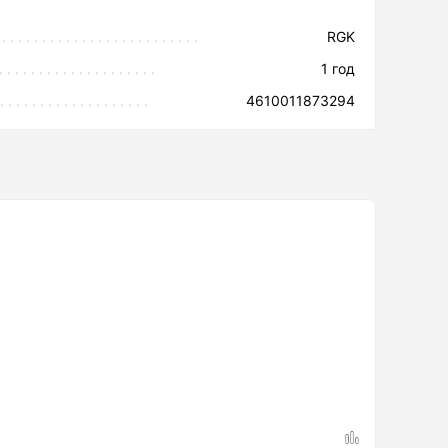
RGK
1 год
4610011873294
А00339