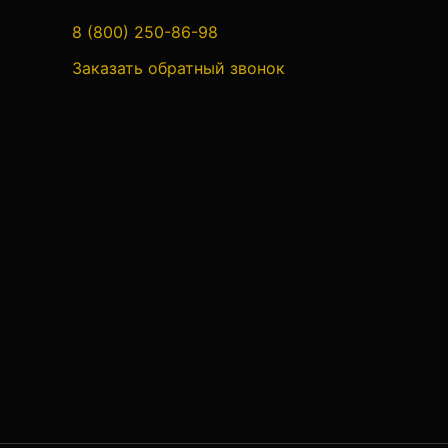
Аксессуары для теодолитов
8 (800) 250-86-98
Теодолиты оптические
Заказать обратный звонок
Теодолиты электронные
Туристические навигаторы и
компасы
Компас
Навигатор
Угломеры и уровни
Угломеры ADA — серии AngleRuler и
AngleMeter для точного измерения
углов в Краснодаре
Уровни ADA — пузырьковые и