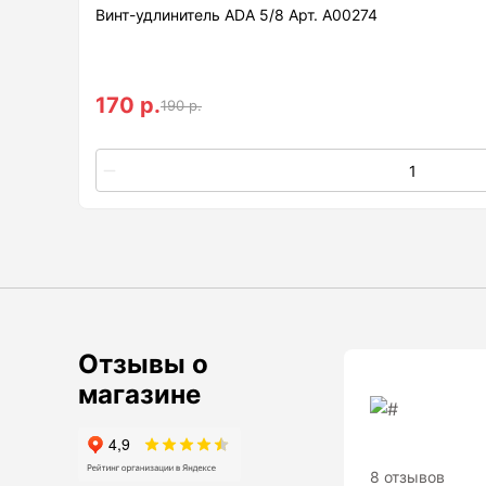
Винт-удлинитель ADA 5/8 Арт. А00274
Нивелиры
Нивелиры оптические
170 р.
190 р.
Нивелиры лазерные ротационные
Комплекты нивелиров
Показать еще
Приборы вертикального
проектирования
Палетка для вертикального
Отзывы о
проектирования
магазине
Приборы контроля и
диагностики
8 отзывов