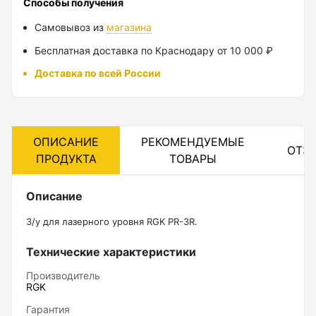
Способы получения
Лазерные уровни
Самовывоз из
магазина
Бесплатная доставка по Краснодару от 10 000 ₽
Лазерные уровни (с зеленым лучом)
Доставка по всей России
Лазерные уровни (с красным лучом)
Лазерные уровни ADA
Показать еще
ОПИСАНИЕ
РЕКОМЕНДУЕМЫЕ
ОТЗ
ПРОДУКТА
ТОВАРЫ
Мотобуры
Описание
З/у для лазерного уровня RGK PR-3R.
Аксессуары для мотобуров
Технические характеристики
Мотобуры
Шнек
Производитель
RGK
Гарантия