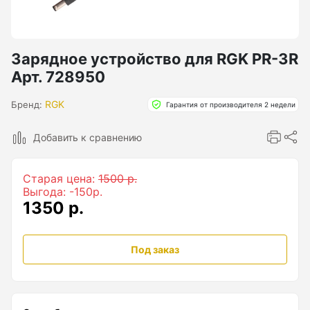
Бензиновые генераторы серии Lite
Показать еще
Зарядное устройство для RGK PR-3R
Арт. 728950
Дальномеры
RGK
Бренд:
Гарантия от производителя 2 недели
Дальномеры рулетки лазерные
Добавить к сравнению
Дальномеры оптические для охоты
Лазерный датчик расстояния
Старая цена:
1500 р.
Выгода: -150р.
1350 р.
Дорожные колеса (курвиметры)
Под заказ
Аксессуары к дорожным колесам
Колесо измерительное