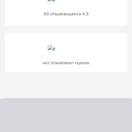
Теодолиты оптические
Теодолиты электронные
60 отзывов
оценка 4.9
Туристические навигаторы и компасы
Компас
Навигатор
нет отзывов
нет оценок
Угломеры и уровни
Угломеры ADA — серии AngleRuler и AngleMeter для
точного измерения углов в Краснодаре
Уровни ADA — пузырьковые и электронные уровни
официального дилера ADA Instruments
Уровни AMO