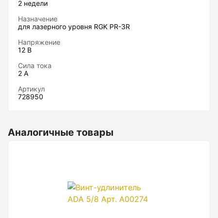
2 недели
Нивелиры
Назначение
для лазерного уровня RGK PR-3R
Нивелиры оптические
Напряжение
Нивелиры лазерные ротационные
12 В
Комплекты нивелиров
Сила тока
2 A
Показать еще
Артикул
728950
Приборы вертикального проектирования
Аналогичные товары
Палетка для вертикального проектирования
Приборы контроля и диагностики
Анализаторы холодильных систем