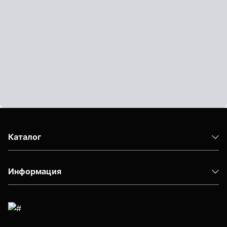
Показать еще
Штативы
Аксессуары для штатива
Штанги телескопические
Штативы геодезичесие
Показать еще
Каталог
Информация
Электроизмерительные приборы
Аксессуары электроизмерительных приборов
Детектор напряжения