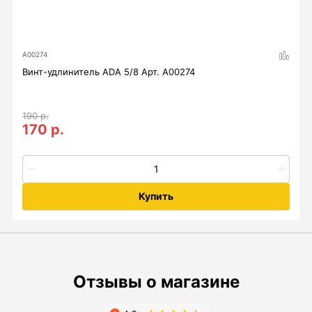
Анемометры, Манометры, Тахометры
Вакуумметры цифровые
А00274
Показать еще
Винт-удлинитель ADA 5/8 Арт. А00274
190 р.
Радиостанции
170 р.
Антенна
Блок питания
Купить
Гарнитура
Показать еще
Отзывы о магазине
Рейки