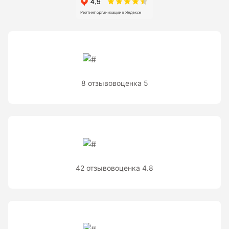
Рейки с BAR-кодом
Рейки AMO
Рейки RGK
Показать еще
8 отзывов
оценка 5
Рулетки
Измерительная рулетка
Измерительная рулетка С ПОВЕРКОЙ
42 отзывов
оценка 4.8
Теодолиты
Аксессуары для теодолитов