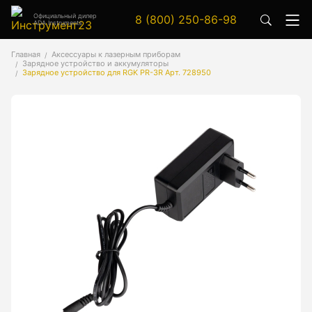
Официальный дилер
8 (800) 250-86-98
ADA Instruments
Аксессуары
Главная
Аксессуары к лазерным приборам
Зарядное устройство и аккумуляторы
Аксессуары к геодезическим приборам
Зарядное устройство для RGK PR-3R Арт. 728950
Аксессуары к лазерным приборам
Генератор сигналов
Генератор сигналов специальной формы
Цифровой осциллограф
Генераторы
Аксессуары
Бензиновые генераторы серии A