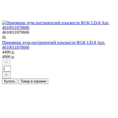
4610011870606
Приемник луча построителей плоскости RGK LD-8 Арт.
4610011870606
4490 р.
4990 р.
Купить
Товар в корзине