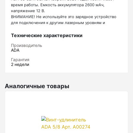
время работы. Емкость аккумулятора 2600 мАч,
Нивелиры
напряжение 12 В.
ВНИМАНИЕ! Не используйте это зарядное устройство
Нивелиры оптические
для подключения к другим лазерным уровням и
инструментам с напряжением электропитания менее 12
Нивелиры лазерные ротационные
вольт. Это может привести к поломке оборудования и
Технические характеристики
Комплекты нивелиров
выходу его из строя/
Производитель
Показать еще
ADA
Гарантия
2 недели
Приборы вертикального проектирования
Аналогичные товары
Палетка для вертикального проектирования
Приборы контроля и диагностики
Анализаторы холодильных систем