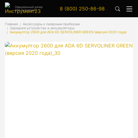
Официальный дилер
8 (800) 250-86-98
ADA Instruments
Аксессуары
Главная
Аксессуары к лазерным приборам
Зарядное устройство и аккумуляторы
Аксессуары к геодезическим приборам
Аккумултор 2600 для ADA 6D SERVOLINER GREEN (версия 2020 года)
Аксессуары к лазерным приборам
Генератор сигналов
Генератор сигналов специальной формы
Цифровой осциллограф
Генераторы
Аксессуары
Бензиновые генераторы серии A