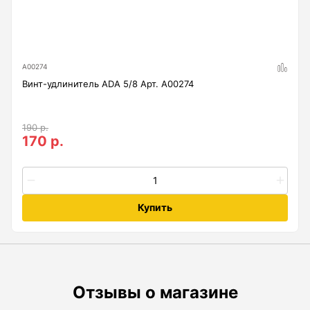
Анемометры, Манометры, Тахометры
Вакуумметры цифровые
Показать еще
А00274
Винт-удлинитель ADA 5/8 Арт. А00274
Радиостанции
190 р.
170 р.
Антенна
Блок питания
Гарнитура
Купить
Показать еще
Отзывы о магазине
Рейки