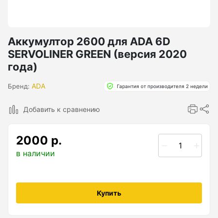
Бензиновые генераторы серии Lite
Показать еще
Аккумултор 2600 для ADA 6D
SERVOLINER GREEN (версия 2020
Дальномеры
года)
ADA
Бренд:
Дальномеры рулетки лазерные
Гарантия от производителя 2 недели
Дальномеры оптические для охоты
Добавить к сравнению
Лазерный датчик расстояния
2000 р.
в наличии
Дорожные колеса (курвиметры)
Аксессуары к дорожным колесам
Купить
Колесо измерительное