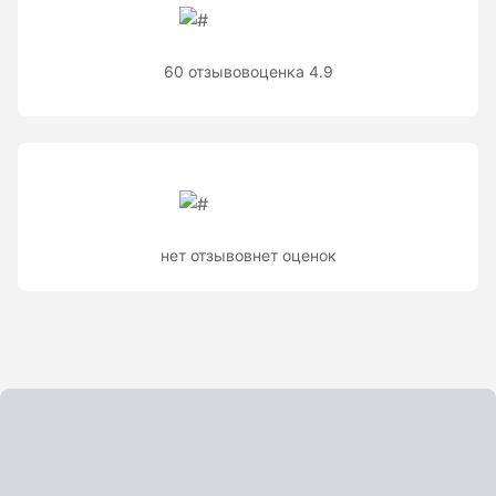
Теодолиты оптические
Теодолиты электронные
60 отзывов
оценка 4.9
Туристические навигаторы и компасы
Компас
Навигатор
нет отзывов
нет оценок
Угломеры и уровни
Угломеры ADA — серии AngleRuler и AngleMeter для
точного измерения углов в Краснодаре
Уровни ADA — пузырьковые и электронные уровни
официального дилера ADA Instruments
Уровни AMO