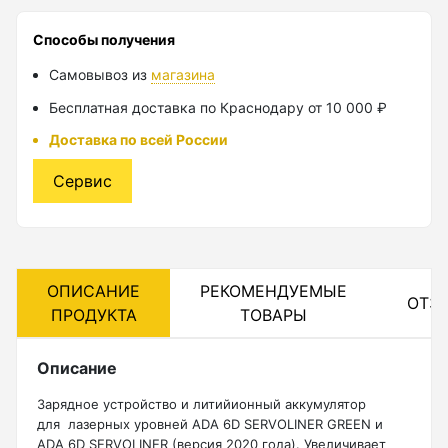
Лазерные уровни
Способы получения
Самовывоз из
магазина
Лазерные уровни (с зеленым лучом)
Бесплатная доставка по Краснодару от 10 000 ₽
Лазерные уровни (с красным лучом)
Доставка по всей России
Лазерные уровни ADA
Сервис
Показать еще
Мотобуры
ОПИСАНИЕ
РЕКОМЕНДУЕМЫЕ
ОТЗ
ПРОДУКТА
ТОВАРЫ
Аксессуары для мотобуров
Мотобуры
Описание
Шнек
Зарядное устройство и литийионный аккумулятор
для лазерных уровней ADA 6D SERVOLINER GREEN и
ADA 6D SERVOLINER (версия 2020 года). Увеличивает