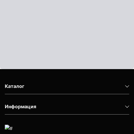
Показать еще
Штативы
Аксессуары для штатива
Штанги телескопические
Штативы геодезичесие
Показать еще
Каталог
Электроизмерительные приборы
Информация
Аксессуары электроизмерительных приборов
Детектор напряжения