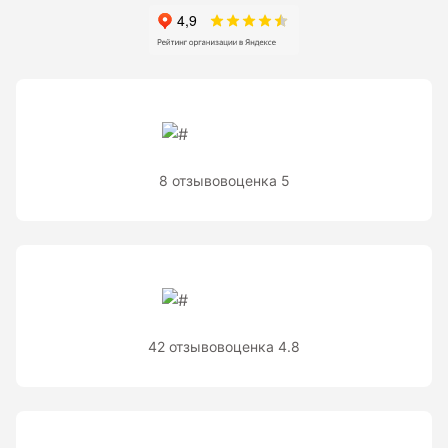
Рейки с BAR-кодом
Рейки AMO
Рейки RGK
Показать еще
8 отзывов
оценка 5
Рулетки
Измерительная рулетка
Измерительная рулетка С ПОВЕРКОЙ
42 отзывов
оценка 4.8
Теодолиты
Аксессуары для теодолитов