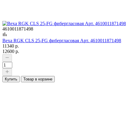
4610011871498
Веха RGK CLS 25-FG фибергласовая Арт. 4610011871498
11340 р.
12600 р.
Купить
Товар в корзине