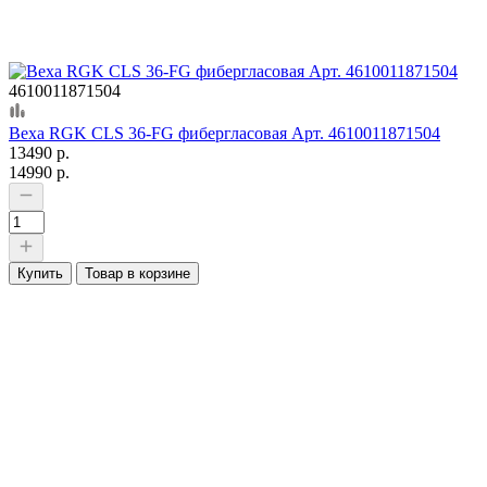
4610011871504
Веха RGK CLS 36-FG фибергласовая Арт. 4610011871504
13490 р.
14990 р.
Купить
Товар в корзине