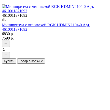
4610011871092
Минипризма с минивехой RGK HDMINI 104-0 Арт.
4610011871092
6830 р.
7590 р.
Купить
Товар в корзине