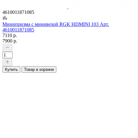
4610011871085
Минипризма с минивехой RGK HDMINI 103 Арт.
4610011871085
7110 р.
7900 р.
Купить
Товар в корзине