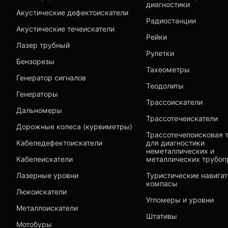
диагностики
Акустические дефектоискатели
Радиостанции
Акустические течеискатели
Рейки
Лазер трубный
Рулетки
Бензорезы
Тахеометры
Генератор сигналов
Теодолиты
Генераторы
Трассоискатели
Дальномеры
Трассотечеискатели
Дорожные колеса (курвиметры)
Трассотечепоисковая 
Кабеледефектоискатели
для диагностики
неметаллических и
Кабелеискатели
металлических трубоп
Лазерные уровни
Туристические навига
компасы
Люкоискатели
Угломеры и уровни
Металлоискатели
Штативы
Мотобуры