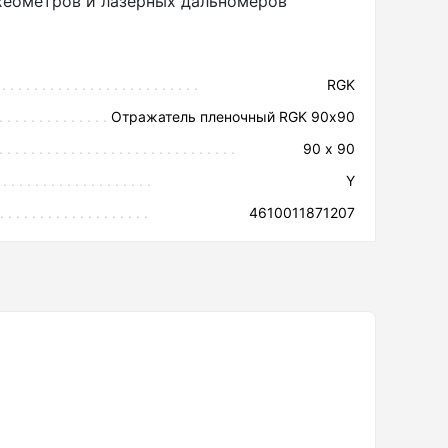
хеометров и лазерных дальномеров
RGK
Отражатель пленочный RGK 90х90
90 х 90
Y
4610011871207