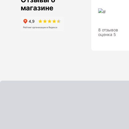
Анализаторы холодильных систем
магазине
Анемометры, Манометры,
Тахометры
Вакуумметры цифровые
8 отзывов
оценка 5
Показать еще
Радиостанции
Антенна
Блок питания
Гарнитура
Показать еще