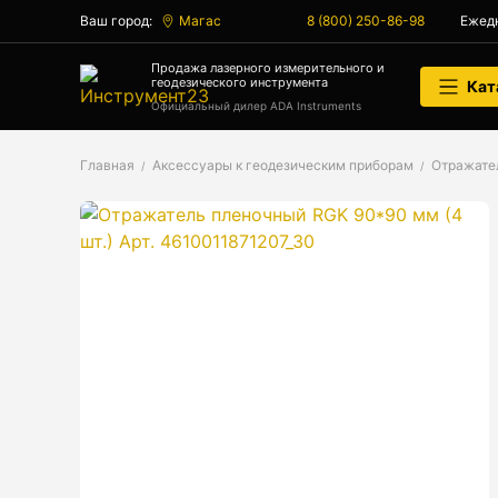
Ваш город:
Магас
8 (800) 250-86-98
Ежедн
Аксессуары
Продажа лазерного измерительного и
геодезического инструмента
Кат
Аксессуары к геодезическим приборам
Официальный дилер ADA Instruments
Аксессуары к лазерным приборам
Главная
Аксессуары к геодезическим приборам
Отражате
Генератор сигналов
Генератор сигналов специальной
формы
Цифровой осциллограф
Генераторы
Аксессуары
Бензиновые генераторы серии A