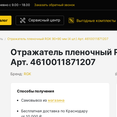
евно с 9.00 – 18.00
Заказать обратный звонок
Сервисный центр
алог
Выгодные комплекты
ль
Отражатель пленочный RGK 90*90 мм (4 шт.) Арт. 4610011871207
Отражатель пленочный R
Арт. 4610011871207
Бренд:
RGK
Способы получения
Самовывоз из
магазина
Бесплатная доставка по Краснодару
от 10 000 ₽