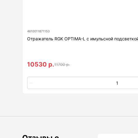
Нивелиры
Нивелиры оптические
4610011871153
Нивелиры лазерные ротационные
Отражатель RGK OPTIMA-L с имульсной подсветкой
Комплекты нивелиров
Показать еще
10530 р.
11700 р.
Приборы вертикального
проектирования
Палетка для вертикального
проектирования
Приборы контроля и
диагностики
Отзывы о