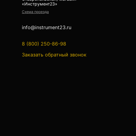
«Инструмент23»
Аксессуары для теодолитов
Схема проезда
Теодолиты оптические
info@instrument23.ru
Теодолиты электронные
8 (800) 250-86-98
Туристические навигаторы и
компасы
Заказать обратный звонок
Компас
Навигатор
Угломеры и уровни
Угломеры ADA — серии AngleRuler и
AngleMeter для точного измерения
углов в Краснодаре
Уровни ADA — пузырьковые и