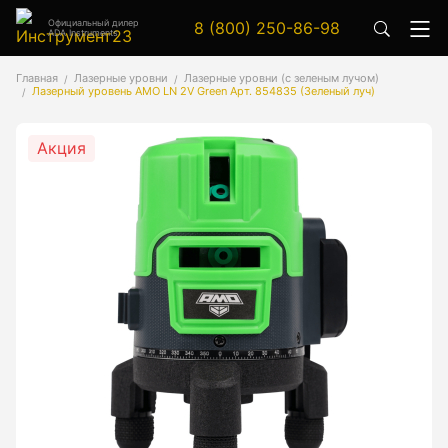
Официальный дилер
8 (800) 250-86-98
ADA Instruments
Аксессуары
Главная
Лазерные уровни
Лазерные уровни (с зеленым лучом)
Лазерный уровень AMO LN 2V Green Арт. 854835 (Зеленый луч)
Аксессуары к геодезическим приборам
Аксессуары к лазерным приборам
Акция
Генератор сигналов
Генератор сигналов специальной формы
Цифровой осциллограф
Генераторы
Аксессуары
Бензиновые генераторы серии A