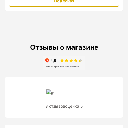
Под заказ
Рейки с BAR-кодом
Рейки AMO
Рейки RGK
Показать еще
Отзывы о магазине
Рулетки
Измерительная рулетка
Измерительная рулетка С ПОВЕРКОЙ
8 отзывов
оценка 5
Теодолиты
Аксессуары для теодолитов