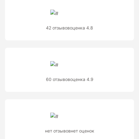
Теодолиты оптические
Теодолиты электронные
42 отзывов
оценка 4.8
Туристические навигаторы и компасы
Компас
Навигатор
60 отзывов
оценка 4.9
Угломеры и уровни
Угломеры ADA — серии AngleRuler и AngleMeter для
точного измерения углов в Краснодаре
Уровни ADA — пузырьковые и электронные уровни
официального дилера ADA Instruments
нет отзывов
нет оценок
Уровни AMO