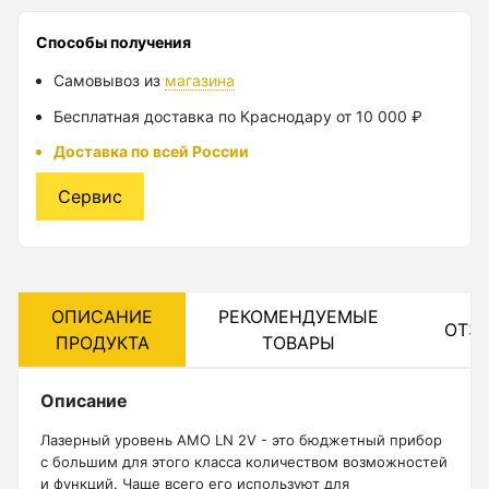
Лазерные уровни
Способы получения
Самовывоз из
магазина
Лазерные уровни (с зеленым лучом)
Бесплатная доставка по Краснодару от 10 000 ₽
Лазерные уровни (с красным лучом)
Доставка по всей России
Лазерные уровни ADA
Сервис
Показать еще
Мотобуры
ОПИСАНИЕ
РЕКОМЕНДУЕМЫЕ
ОТЗ
ПРОДУКТА
ТОВАРЫ
Аксессуары для мотобуров
Мотобуры
Описание
Шнек
Лазерный уровень АМО LN 2V - это бюджетный прибор
с большим для этого класса количеством возможностей
и функций. Чаще всего его используют для