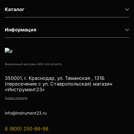
Детектор проводки
Каталог
Показать еще
Информация
Уцененные товары (Б/У) С ГАРАНТИЕЙ
Фирменный магазин ADA Instruments
GPS приемники
350001, г. Краснодар, ул. Таманская , 131Б
(пересечение с ул. Ставропольская) магазин
«Инструмент23»
Акустические дефектоискатели
Схема проезда
info@instrument23.ru
Акустические течеискатели
8 (800) 250-86-98