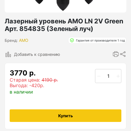
Бензиновые генераторы серии Lite
Показать еще
Лазерный уровень AMO LN 2V Green
Арт. 854835 (Зеленый луч)
Дальномеры
AMO
Бренд:
Гарантия от производителя 1 год
Дальномеры рулетки лазерные
Добавить к сравнению
Дальномеры оптические для охоты
3770 р.
Лазерный датчик расстояния
Старая цена:
4190 р.
Выгода: -420р.
в наличии
Дорожные колеса (курвиметры)
Аксессуары к дорожным колесам
Купить
Колесо измерительное