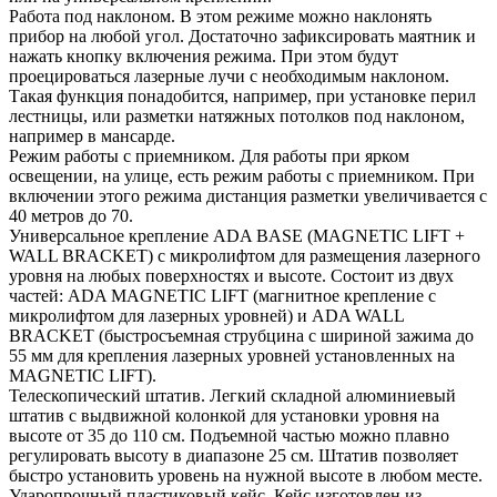
Работа под наклоном. В этом режиме можно наклонять
прибор на любой угол. Достаточно зафиксировать маятник и
нажать кнопку включения режима. При этом будут
проецироваться лазерные лучи с необходимым наклоном.
Такая функция понадобится, например, при установке перил
лестницы, или разметки натяжных потолков под наклоном,
например в мансарде.
Режим работы с приемником. Для работы при ярком
освещении, на улице, есть режим работы с приемником. При
включении этого режима дистанция разметки увеличивается с
40 метров до 70.
Универсальное крепление ADA BASE (MAGNETIC LIFT +
WALL BRACKET) с микролифтом для размещения лазерного
уровня на любых поверхностях и высоте. Состоит из двух
частей: ADA MAGNETIC LIFT (магнитное крепление с
микролифтом для лазерных уровней) и ADA WALL
BRACKET (быстросъемная струбцина с шириной зажима до
55 мм для крепления лазерных уровней установленных на
MAGNETIC LIFT).
Телескопический штатив. Легкий складной алюминиевый
штатив с выдвижной колонкой для установки уровня на
высоте от 35 до 110 см. Подъемной частью можно плавно
регулировать высоту в диапазоне 25 см. Штатив позволяет
быстро установить уровень на нужной высоте в любом месте.
Ударопрочный пластиковый кейс. Кейс изготовлен из