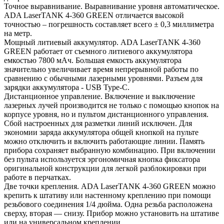
Точное выравнивание. Выравнивание уровня автоматическое.
ADA LaserTANK 4-360 GREEN отличается высокой
точностью – погрешность составляет всего ± 0,3 миллиметра
на метр.
Мощный литиевый аккумулятор. ADA LaserTANK 4-360
GREEN работает от съемного литиевого аккумулятора
емкостью 7800 мAч. Большая емкость аккумулятора
значительно увеличивает время непрерывной работы по
сравнению с обычными лазерными уровнями. Разъем для
зарядки аккумулятора - USB Type-C.
Дистанционное управление. Включение и выключение
лазерных лучей производится не только с помощью кнопок на
корпусе уровня, но и пультом дистанционного управления.
Сбой настроенных для разметки линий исключен. Для
экономии заряда аккумулятора общей кнопкой на пульте
можно отключить и включить работающие линии. Память
прибора сохраняет выбранную комбинацию. При включении
без пульта используется эргономичная кнопка фиксатора
оригинальной конструкции для легкой разблокировки при
работе в перчатках.
Две точки крепления. ADA LaserTANK 4-360 GREEN можно
крепить к штативу или настенному креплению при помощи
резьбового соединения 1/4 дюйма. Одна резьба расположена
сверху, вторая — снизу. Прибор можно установить на штативе
или на универсальном креплении.