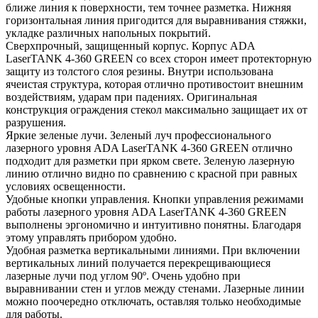
ближе линия к поверхности, тем точнее разметка. Нижняя
горизонтальная линия пригодится для выравнивания стяжки,
укладке различных напольных покрытий.
Сверхпрочный, защищенный корпус. Корпус ADA
LaserTANK 4-360 GREEN со всех сторон имеет протекторную
защиту из толстого слоя резины. Внутри использована
ячеистая структура, которая отлично противостоит внешним
воздействиям, ударам при падениях. Оригинальная
конструкция ограждения стекол максимально защищает их от
разрушения.
Яркие зеленые лучи. Зеленый луч профессионального
лазерного уровня ADA LaserTANK 4-360 GREEN отлично
подходит для разметки при ярком свете. Зеленую лазерную
линию отлично видно по сравнению с красной при равных
условиях освещенности.
Удобные кнопки управления. Кнопки управления режимами
работы лазерного уровня ADA LaserTANK 4-360 GREEN
выполнены эргономично и интуитивно понятны. Благодаря
этому управлять прибором удобно.
Удобная разметка вертикальными линиями. При включении
вертикальных линий получается перекрещивающиеся
лазерные лучи под углом 90º. Очень удобно при
выравнивании стен и углов между стенами. Лазерные линии
можно поочередно отключать, оставляя только необходимые
для работы.