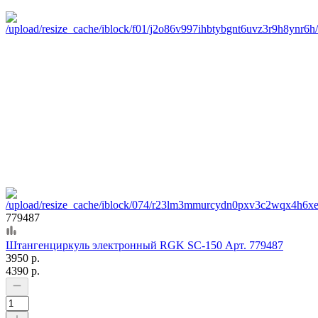
779487
Штангенциркуль электронный RGK SC-150 Арт. 779487
3950 р.
4390 р.