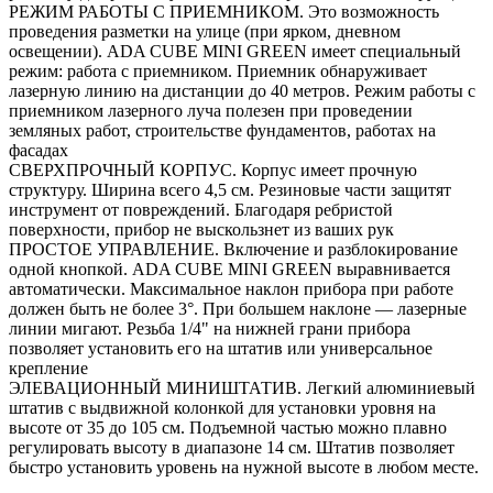
РЕЖИМ РАБОТЫ С ПРИЕМНИКОМ. Это возможность
проведения разметки на улице (при ярком, дневном
освещении). ADA CUBE MINI GREEN имеет специальный
режим: работа с приемником. Приемник обнаруживает
лазерную линию на дистанции до 40 метров. Режим работы с
приемником лазерного луча полезен при проведении
земляных работ, строительстве фундаментов, работах на
фасадах
СВЕРХПРОЧНЫЙ КОРПУС. Корпус имеет прочную
структуру. Ширина всего 4,5 см. Резиновые части защитят
инструмент от повреждений. Благодаря ребристой
поверхности, прибор не выскользнет из ваших рук
ПРОСТОЕ УПРАВЛЕНИЕ. Включение и разблокирование
одной кнопкой. ADA CUBE MINI GREEN выравнивается
автоматически. Максимальное наклон прибора при работе
должен быть не более 3°. При большем наклоне — лазерные
линии мигают. Резьба 1/4" на нижней грани прибора
позволяет установить его на штатив или универсальное
крепление
ЭЛЕВАЦИОННЫЙ МИНИШТАТИВ. Легкий алюминиевый
штатив с выдвижной колонкой для установки уровня на
высоте от 35 до 105 см. Подъемной частью можно плавно
регулировать высоту в диапазоне 14 см. Штатив позволяет
быстро установить уровень на нужной высоте в любом месте.