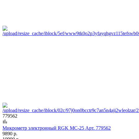
779562
Микрометр электронный RGK MC-25 Арт. 779562
9890 р.