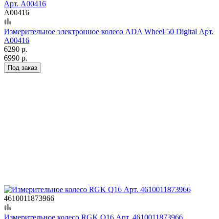
А00416
Измерительное электронное колесо ADA Wheel 50 Digital Арт.
А00416
6290 р.
6990 р.
Под заказ
4610011873966
Измерительное колесо RGK Q16 Арт. 4610011873966