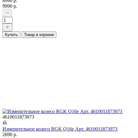
8990 р.
9990 р.
Купить
Товар в корзине
4610011873973
Измерительное колесо RGK Q16e Арт. 4610011873973
2690 р.