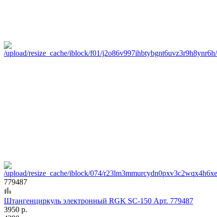
779487
Штангенциркуль электронный RGK SC-150 Арт. 779487
3950 р.