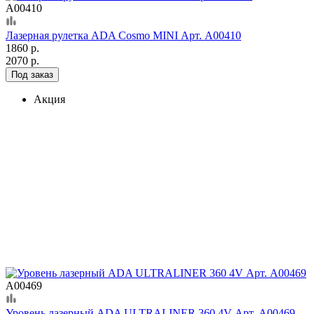
А00410
Лазерная рулетка ADA Cosmo MINI Арт. А00410
1860 р.
2070 р.
Под заказ
Акция
А00469
Уровень лазерный ADA ULTRALINER 360 4V Арт. А00469