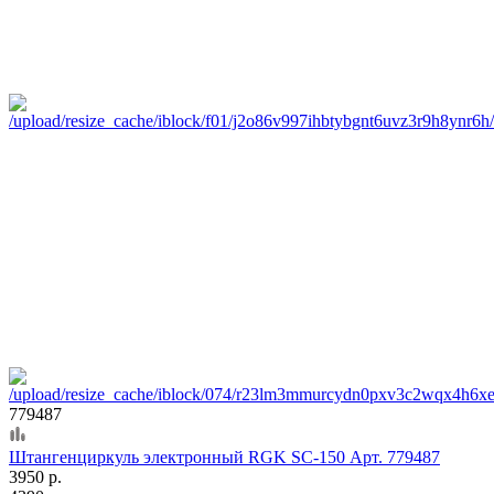
779487
Штангенциркуль электронный RGK SC-150 Арт. 779487
3950 р.