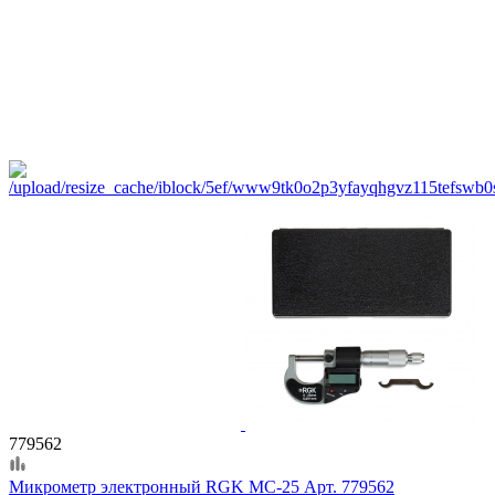
779562
Микрометр электронный RGK MC-25 Арт. 779562