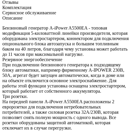
Отзывы
Комплектация
Сервисное обслуживаение
Описание
Бензиновый генератор A-iPower A5500EA - топовая
модификация 5-киловаттной линейки производителя, которая
оборудована электростартером, коннектором для подключения
опционального блока автозапуска и большим топливным
баком на 40 литров, благодаря чему установка может работать
до 11 часов при максимальной нагрузке.
Резервное энергообеспечение
При подключении бензинового генератора к подходящему
блоку автоматики, например фирменному A-IPOWER 230В,
50А, агрегат будет запущен автоматически, когда в доме или
на объекте отключится основное электроснабжение. Для
работы этой функции установка оснащена электростартером,
который работает от собственного аккумулятора.
Три розетки.
На передней панели A-iPower A5500EA расположены 2
евророзетки для подключения нетребовательных
потребителей, а также силовая розетка 32А/230В, которая
позволяет снять полную мощность с одного вывода. Все
розетки оборудованы защитной автоматикой, которая
отключает их в случае перегрузки.