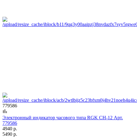
779586
Электронный индикатор часового типа RGK CH-12 Арт.
779586
4940 р.
5490 р.