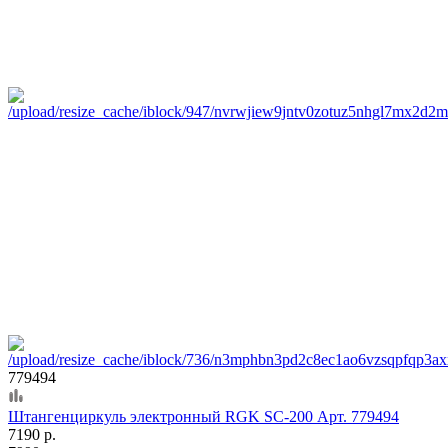
779494
Штангенциркуль электронный RGK SC-200 Арт. 779494
7190 р.