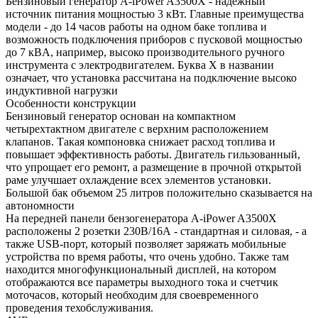
Бензиновый генератор A-iPower A3500X - надежный
источник питания мощностью 3 кВт. Главные преимущества
модели - до 14 часов работы на одном баке топлива и
возможность подключения приборов с пусковой мощностью
до 7 кВA, например, высоко производительного ручного
инструмента с электродвигателем. Буква X в названии
означает, что установка рассчитана на подключение высоко
индуктивной нагрузки
Особенности конструкции
Бензиновый генератор основан на компактном
четырехтактном двигателе с верхним расположением
клапанов. Такая компоновка снижает расход топлива и
повышает эффективность работы. Двигатель гильзованный,
что упрощает его ремонт, а размещение в прочной открытой
раме улучшает охлаждение всех элементов установки.
Большой бак объемом 25 литров положительно сказывается на
автономности
На передней панели бензогенератора A-iPower A3500X
расположены 2 розетки 230В/16А - стандартная и силовая, - а
также USB-порт, который позволяет заряжать мобильные
устройства по время работы, что очень удобно. Также там
находится многофункциональный дисплей, на котором
отображаются все параметры выходного тока и счетчик
моточасов, который необходим для своевременного
проведения техобслуживания.