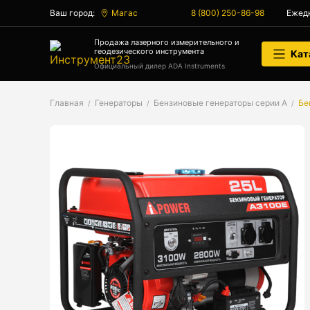
Ваш город:
Магас
8 (800) 250-86-98
Ежедн
Аксессуары
Продажа лазерного измерительного и
геодезического инструмента
Кат
Аксессуары к геодезическим приборам
Официальный дилер ADA Instruments
Аксессуары к лазерным приборам
Главная
Генераторы
Бензиновые генераторы серии A
Бе
Генератор сигналов
Генератор сигналов специальной
формы
Цифровой осциллограф
Генераторы
Аксессуары
Бензиновые генераторы серии A