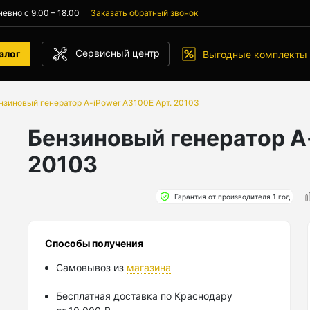
евно с 9.00 – 18.00
Заказать обратный звонок
Сервисный центр
алог
Выгодные комплекты
нзиновый генератор A-iPower A3100E Арт. 20103
Бензиновый генератор A
20103
Гарантия от производителя 1 год
Способы получения
Самовывоз из
магазина
Бесплатная доставка по Краснодару