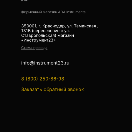
Аксессуары для теодолитов
Фирменный магазин ADA Instruments
Теодолиты оптические
350001, г. Краснодар, ул. Таманская ,
Теодолиты электронные
131Б (пересечение с ул.
Ставропольская) магазин
«Инструмент23»
Туристические навигаторы и
Схема проезда
компасы
info@instrument23.ru
Компас
Навигатор
8 (800) 250-86-98
Заказать обратный звонок
Угломеры и уровни
Угломеры ADA — серии AngleRuler и
AngleMeter для точного измерения
углов в Краснодаре
Уровни ADA — пузырьковые и