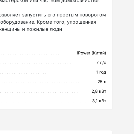
 мастерской или частном домохозяйстве.
позволяет запустить его простым поворотом
ь оборудование. Кроме того, упрощенная
я женщины и пожилые люди
тельного времени, до 14 часов при
iPower (Китай)
7 л/с
ы защитной автоматикой
1 год
25 л
2,8 кВт
 A3100E. На нем также можно увидеть
3,1 кВт
статочном уровне масла в картере.
 нагрузки и температуры, что важно для