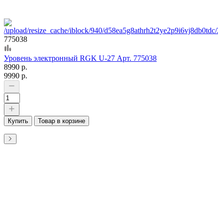
775038
Уровень электронный RGK U-27 Арт. 775038
8990 р.
9990 р.
Купить
Товар в корзине