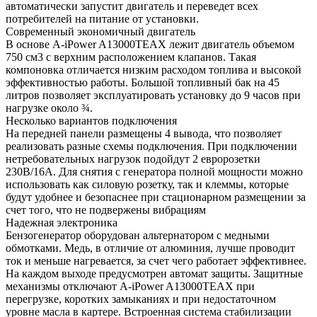
автоматически запустит двигатель и переведет всех
потребителей на питание от установки.
Современный экономичный двигатель
В основе A-iPower A13000TEAX лежит двигатель объемом
750 см3 с верхним расположением клапанов. Такая
компоновка отличается низким расходом топлива и высокой
эффективностью работы. Большой топливный бак на 45
литров позволяет эксплуатировать установку до 9 часов при
нагрузке около ¾.
Несколько вариантов подключения
На передней панели размещены 4 вывода, что позволяет
реализовать разные схемы подключения. При подключении
нетребовательных нагрузок подойдут 2 евророзетки
230В/16А. Для снятия с генератора полной мощности можно
использовать как силовую розетку, так и клеммы, которые
будут удобнее и безопаснее при стационарном размещении за
счет того, что не подвержены вибрациям
Надежная электроника
Бензогенератор оборудован альтернатором с медными
обмотками. Медь, в отличие от алюминия, лучше проводит
ток и меньше нагревается, за счет чего работает эффективнее.
На каждом выходе предусмотрен автомат защиты. Защитные
механизмы отключают A-iPower A13000TEAX при
перегрузке, коротких замыканиях и при недостаточном
уровне масла в картере. Встроенная система стабилизации