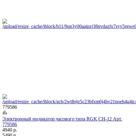
779586
Электронный индикатор часового типа RGK CH-12 Арт.
779586
4940 р.
5490 р.