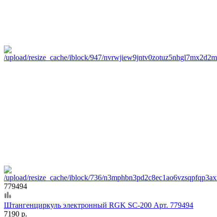
779494
Штангенциркуль электронный RGK SC-200 Арт. 779494
7190 р.