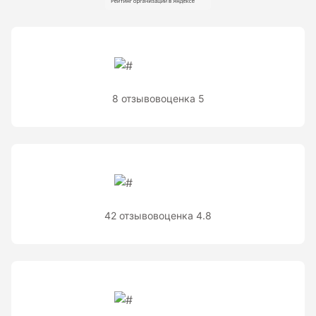
Рейки с BAR-кодом
Рейки AMO
Рейки RGK
Показать еще
8 отзывов
оценка 5
Рулетки
Измерительная рулетка
Измерительная рулетка С ПОВЕРКОЙ
42 отзывов
оценка 4.8
Теодолиты
Аксессуары для теодолитов