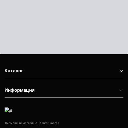
Показать еще
Штативы
Аксессуары для штатива
Штанги телескопические
Штативы геодезичесие
Каталог
Показать еще
Информация
Электроизмерительные приборы
Аксессуары электроизмерительных приборов
Детектор напряжения
Фирменный магазин ADA Instruments