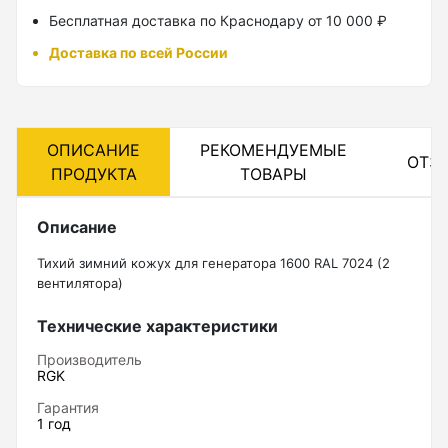
Бесплатная доставка по Краснодару от 10 000 ₽
Лазерные уровни
Доставка по всей России
Лазерные уровни (с зеленым лучом)
Лазерные уровни (с красным лучом)
Лазерные уровни ADA
ОПИСАНИЕ
РЕКОМЕНДУЕМЫЕ
ОТЗ
ПРОДУКТА
ТОВАРЫ
Показать еще
Описание
Тихий зимний кожух для генератора 1600 RAL 7024 (2
Мотобуры
вентилятора)
Аксессуары для мотобуров
Технические характеристики
Мотобуры
Производитель
RGK
Шнек
Гарантия
1 год