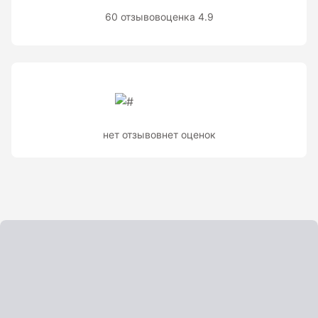
Теодолиты оптические
60 отзывов
оценка 4.9
Теодолиты электронные
Туристические навигаторы и компасы
Компас
нет отзывов
нет оценок
Навигатор
Угломеры и уровни
Угломеры ADA — серии AngleRuler и AngleMeter для
точного измерения углов в Краснодаре
Уровни ADA — пузырьковые и электронные уровни
официального дилера ADA Instruments
Уровни AMO