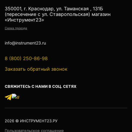
Детектор проводки
350001, г. Краснодар, ул. Таманская , 131Б
Показать еще
(пересечение с ул. Ставропольская) магазин
«Инструмент23»
Схема проезда
Уцененные товары (Б/У) С ГАРАНТИЕЙ
info@instrument23.ru
8 (800) 250-86-98
GPS приемники
Заказать обратный звонок
СВЯЖИТЕСЬ С НАМИ В СОЦ. СЕТЯХ
Акустические дефектоискатели
2026
© ИНСТРУМЕНТ23.РУ
Акустические течеискатели
Пользовательское соглашение