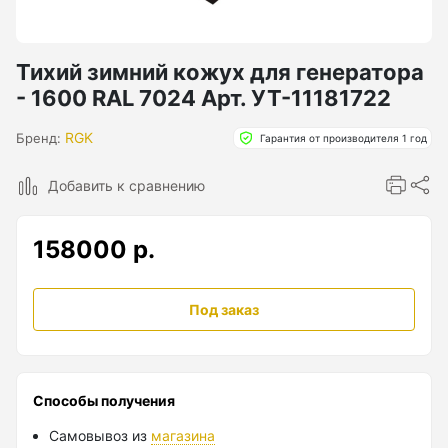
Бензиновые генераторы серии Lite
Показать еще
Тихий зимний кожух для генератора
- 1600 RAL 7024 Арт. УТ-11181722
Дальномеры
RGK
Бренд:
Гарантия от производителя 1 год
Дальномеры рулетки лазерные
Добавить к сравнению
Дальномеры оптические для охоты
158000 р.
Лазерный датчик расстояния
Под заказ
Дорожные колеса (курвиметры)
Аксессуары к дорожным колесам
Способы получения
Колесо измерительное
Самовывоз из
магазина