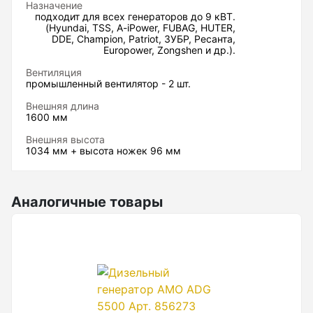
Назначение
Нивелиры
подходит для всех генераторов до 9 кВТ.
(Hyundai, TSS, A-iPower, FUBAG, HUTER,
DDE, Champion, Patriot, ЗУБР, Ресанта,
Нивелиры оптические
Europower, Zongshen и др.).
Нивелиры лазерные ротационные
Вентиляция
промышленный вентилятор - 2 шт.
Комплекты нивелиров
Внешняя длина
Показать еще
1600 мм
Внешняя высота
1034 мм + высота ножек 96 мм
Приборы вертикального проектирования
Аналогичные товары
Палетка для вертикального проектирования
Приборы контроля и диагностики
Анализаторы холодильных систем