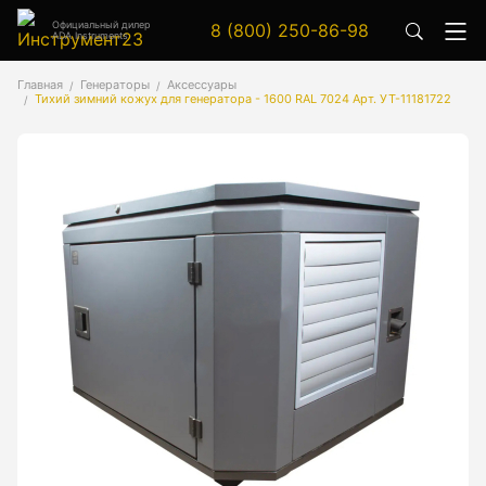
Официальный дилер
8 (800) 250-86-98
ADA Instruments
Аксессуары
Главная
Генераторы
Аксессуары
Тихий зимний кожух для генератора - 1600 RAL 7024 Арт. УТ-11181722
Аксессуары к геодезическим приборам
Аксессуары к лазерным приборам
Генератор сигналов
Генератор сигналов специальной формы
Цифровой осциллограф
Генераторы
Аксессуары
Бензиновые генераторы серии A