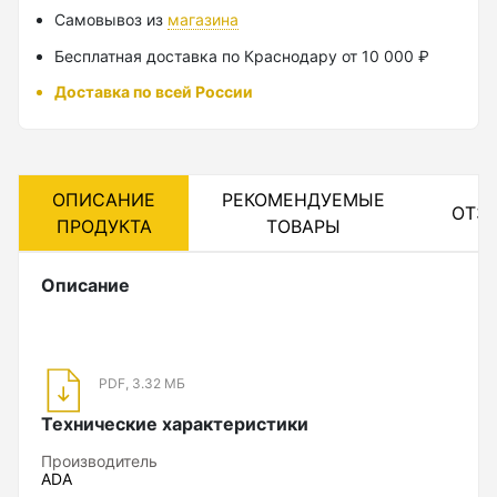
Самовывоз из
магазина
Лазерные уровни
Бесплатная доставка по Краснодару от 10 000 ₽
Лазерные уровни (с зеленым лучом)
Доставка по всей России
Лазерные уровни (с красным лучом)
Лазерные уровни ADA
ОПИСАНИЕ
РЕКОМЕНДУЕМЫЕ
Показать еще
ОТЗ
ПРОДУКТА
ТОВАРЫ
Описание
Мотобуры
Аксессуары для мотобуров
PDF, 3.32 МБ
Мотобуры
Технические характеристики
Шнек
Производитель
ADA