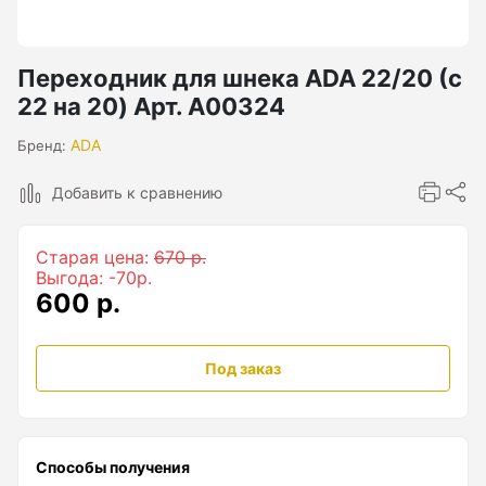
Бензиновые генераторы серии Lite
Показать еще
Переходник для шнека ADA 22/20 (с
22 на 20) Арт. А00324
Дальномеры
ADA
Бренд:
Добавить к сравнению
Дальномеры рулетки лазерные
Дальномеры оптические для охоты
Старая цена:
670 р.
Лазерный датчик расстояния
Выгода: -70р.
600 р.
Дорожные колеса (курвиметры)
Под заказ
Аксессуары к дорожным колесам
Колесо измерительное
Способы получения