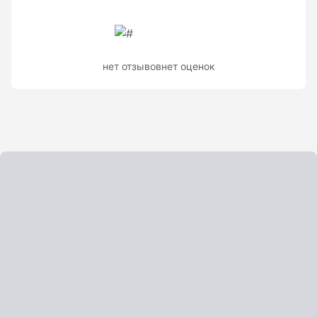
Теодолиты оптические
Теодолиты электронные
нет отзывов
нет оценок
Туристические навигаторы и компасы
Компас
Навигатор
Угломеры и уровни
Угломеры ADA — серии AngleRuler и AngleMeter для
точного измерения углов в Краснодаре
Уровни ADA — пузырьковые и электронные уровни
официального дилера ADA Instruments
Уровни AMO