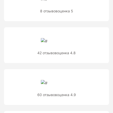
Рейки с BAR-кодом
8 отзывов
оценка 5
Рейки AMO
Рейки RGK
Показать еще
42 отзывов
оценка 4.8
Рулетки
Измерительная рулетка
Измерительная рулетка С ПОВЕРКОЙ
Теодолиты
60 отзывов
оценка 4.9
Аксессуары для теодолитов