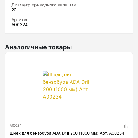
Диаметр приводного вала, мм
Нивелиры
20
Артикул
Нивелиры оптические
А00324
Нивелиры лазерные ротационные
Комплекты нивелиров
Аналогичные товары
Показать еще
Приборы вертикального проектирования
Палетка для вертикального проектирования
Приборы контроля и диагностики
А00234
Шнек для бензобура ADA Drill 200 (1000 мм) Арт. А00234
Анализаторы холодильных систем