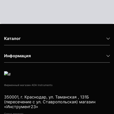
Показать еще
Штативы
Каталог
Аксессуары для штатива
Штанги телескопические
Штативы геодезичесие
Информация
Показать еще
Фирменный магазин ADA Instruments
Электроизмерительные приборы
350001, г. Краснодар, ул. Таманская , 131Б
Аксессуары электроизмерительных приборов
(пересечение с ул. Ставропольская) магазин
«Инструмент23»
Детектор напряжения
Схема проезда