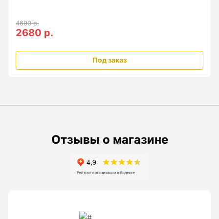
Анемометры, Манометры, Тахометры
4690 р.
Вакуумметры цифровые
2680 р.
Показать еще
Под заказ
Радиостанции
Антенна
Блок питания
Отзывы о магазине
Гарнитура
Показать еще
Рейки