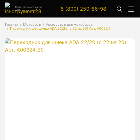
Официальный дилер
8 (800) 250-86-98
ADA Instruments
Аксессуары
Главная
Мотобуры
Аксессуары для мотобуров
Переходник для шнека ADA 22/20 (с 22 на 20) Арт. А00324
Аксессуары к геодезическим приборам
Аксессуары к лазерным приборам
Генератор сигналов
Генератор сигналов специальной формы
Цифровой осциллограф
Генераторы
Аксессуары
Бензиновые генераторы серии A