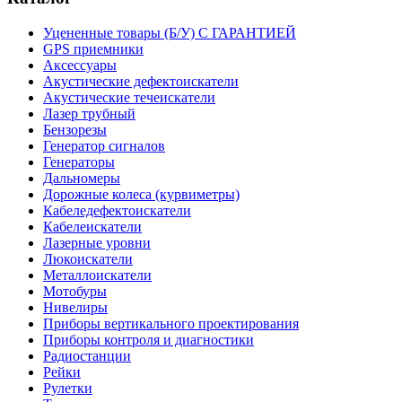
Уцененные товары (Б/У) С ГАРАНТИЕЙ
GPS приемники
Аксессуары
Акустические дефектоискатели
Акустические течеискатели
Лазер трубный
Бензорезы
Генератор сигналов
Генераторы
Дальномеры
Дорожные колеса (курвиметры)
Кабеледефектоискатели
Кабелеискатели
Лазерные уровни
Люкоискатели
Металлоискатели
Мотобуры
Нивелиры
Приборы вертикального проектирования
Приборы контроля и диагностики
Радиостанции
Рейки
Рулетки