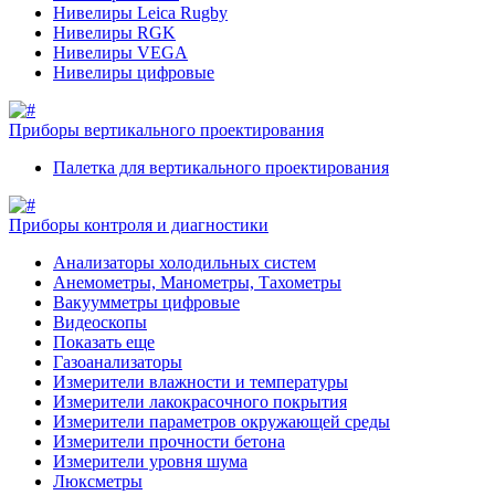
Нивелиры Leica Rugby
Нивелиры RGK
Нивелиры VEGA
Нивелиры цифровые
Приборы вертикального проектирования
Палетка для вертикального проектирования
Приборы контроля и диагностики
Анализаторы холодильных систем
Анемометры, Манометры, Тахометры
Вакуумметры цифровые
Видеоскопы
Показать еще
Газоанализаторы
Измерители влажности и температуры
Измерители лакокрасочного покрытия
Измерители параметров окружающей среды
Измерители прочности бетона
Измерители уровня шума
Люксметры