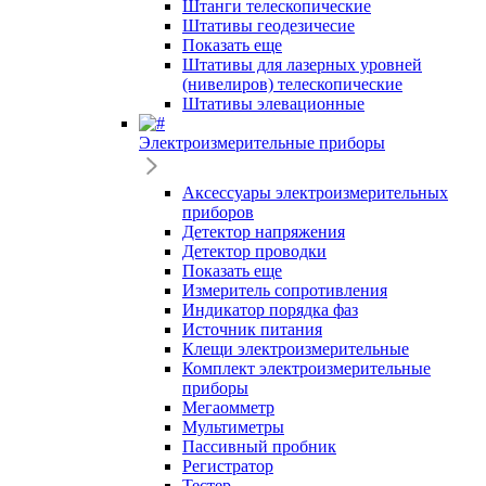
Штанги телескопические
Штативы геодезичесие
Показать еще
Штативы для лазерных уровней
(нивелиров) телескопические
Штативы элевационные
Электроизмерительные приборы
Аксессуары электроизмерительных
приборов
Детектор напряжения
Детектор проводки
Показать еще
Измеритель сопротивления
Индикатор порядка фаз
Источник питания
Клещи электроизмерительные
Комплект электроизмерительные
приборы
Мегаомметр
Мультиметры
Пассивный пробник
Регистратор
Тестер