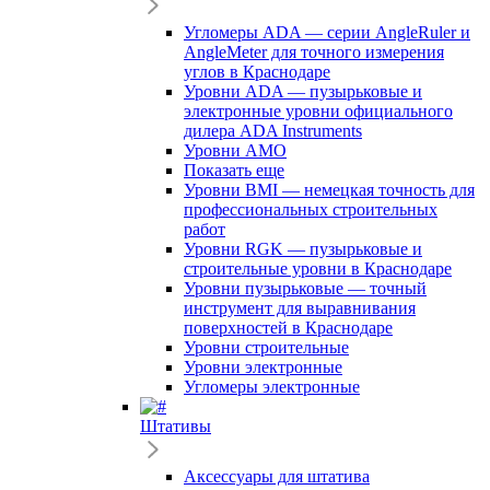
Угломеры ADA — серии AngleRuler и
AngleMeter для точного измерения
углов в Краснодаре
Уровни ADA — пузырьковые и
электронные уровни официального
дилера ADA Instruments
Уровни AMO
Показать еще
Уровни BMI — немецкая точность для
профессиональных строительных
работ
Уровни RGK — пузырьковые и
строительные уровни в Краснодаре
Уровни пузырьковые — точный
инструмент для выравнивания
поверхностей в Краснодаре
Уровни строительные
Уровни электронные
Угломеры электронные
Штативы
Аксессуары для штатива